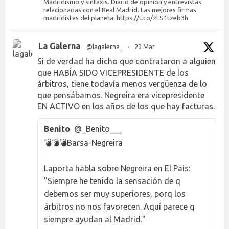
Madridismo y sintaxis. Diario de opinión y entrevistas
relacionadas con el Real Madrid. Las mejores firmas
madridistas del planeta. https://t.co/zLS1tzeb3h
La Galerna
@lagalerna_
·
29 Mar
Si de verdad ha dicho que contrataron a alguien
que HABÍA SIDO VICEPRESIDENTE de los
árbitros, tiene todavía menos vergüenza de lo
que pensábamos. Negreira era vicepresidente
EN ACTIVO en los años de los que hay facturas.
Benito
@_Benito___
💣💣💣Barsa-Negreira
Laporta habla sobre Negreira en El País:
"Siempre he tenido la sensación de q
debemos ser muy superiores, porq los
árbitros no nos favorecen. Aquí parece q
siempre ayudan al Madrid."