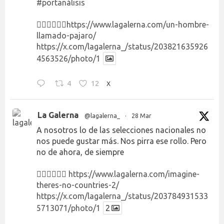
#portanálisis
👉🏻👉🏻👉🏻
https://www.lagalerna.com/un-hombre-
llamado-pajaro/
https://x.com/lagalerna_/status/203821635926
4563526/photo/1
4
12
X
La Galerna
@lagalerna_
·
28 Mar
A nosotros lo de las selecciones nacionales no
nos puede gustar más. Nos pirra ese rollo. Pero
no de ahora, de siempre
👉🏻👉🏻👉🏻
https://www.lagalerna.com/imagine-
theres-no-countries-2/
https://x.com/lagalerna_/status/203784931533
5713071/photo/1
2