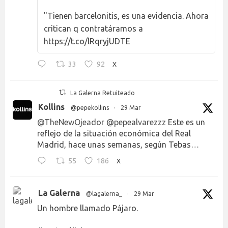
"Tienen barcelonitis, es una evidencia. Ahora
critican q contratáramos a
https://t.co/lRqryjUDTE
33
92
X
La Galerna Retuiteado
Kollins
@pepekollins
·
29 Mar
@TheNewOjeador
@pepealvarezzz
Este es un
reflejo de la situación económica del Real
Madrid, hace unas semanas, según Tebas…
55
186
X
La Galerna
@lagalerna_
·
29 Mar
Un hombre llamado Pájaro.