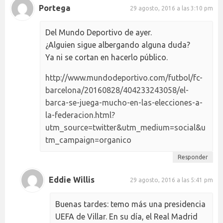
Portega
29 agosto, 2016 a las 3:10 pm
Del Mundo Deportivo de ayer.
¿Alguien sigue albergando alguna duda?
Ya ni se cortan en hacerlo público.
http://www.mundodeportivo.com/futbol/fc-
barcelona/20160828/404233243058/el-
barca-se-juega-mucho-en-las-elecciones-a-
la-federacion.html?
utm_source=twitter&utm_medium=social&u
tm_campaign=organico
Responder
Eddie Willis
29 agosto, 2016 a las 5:41 pm
Buenas tardes: temo más una presidencia
UEFA de Villar. En su día, el Real Madrid