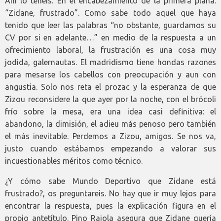
Ahí lo tenéis. En el encabezamiento de la primera plana.
“Zidane, frustrado”. Como sabe todo aquel que haya
tenido que leer las palabras “no obstante, guardamos su
CV por si en adelante…” en medio de la respuesta a un
ofrecimiento laboral, la frustración es una cosa muy
jodida, galernautas. El madridismo tiene hondas razones
para mesarse lo
s cabellos con preocupación y aun con
angustia. Solo nos reta el prozac y la esperanza de que
Zizou reconsidere la que ayer por la noche, con el brócoli
frío sobre la mesa, era una idea casi definitiva: el
abandono, la dimisión, el adieu más penoso pero también
el más inevitable. Perdemos a Zizou, amigos. Se nos va,
justo cuando estábamos empezando a valorar sus
incuestionables méritos como técnico.
¿Y cómo sabe Mundo Deportivo que Zidane está
frustrado?, os preguntareis. No hay que ir muy lejos para
encontrar la respuesta, pues la explicación figura en el
propio antetítulo. Pino Raiola asegura que Zidane quería