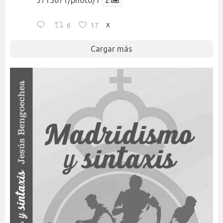
6
17
X
Cargar más