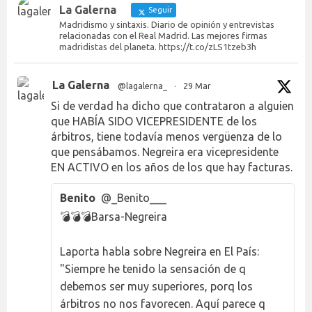
La Galerna
Seguir
Madridismo y sintaxis. Diario de opinión y entrevistas
relacionadas con el Real Madrid. Las mejores firmas
madridistas del planeta. https://t.co/zLS1tzeb3h
La Galerna
@lagalerna_
·
29 Mar
Si de verdad ha dicho que contrataron a alguien
que HABÍA SIDO VICEPRESIDENTE de los
árbitros, tiene todavía menos vergüenza de lo
que pensábamos. Negreira era vicepresidente
EN ACTIVO en los años de los que hay facturas.
Benito
@_Benito___
💣💣💣Barsa-Negreira
Laporta habla sobre Negreira en El País:
"Siempre he tenido la sensación de q
debemos ser muy superiores, porq los
árbitros no nos favorecen. Aquí parece q