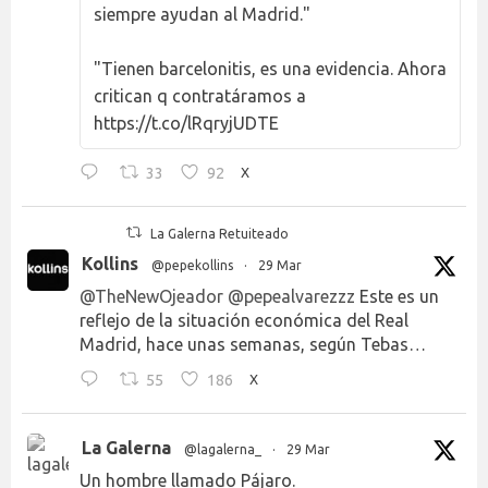
siempre ayudan al Madrid."
"Tienen barcelonitis, es una evidencia. Ahora
critican q contratáramos a
https://t.co/lRqryjUDTE
33
92
X
La Galerna Retuiteado
Kollins
@pepekollins
·
29 Mar
@TheNewOjeador
@pepealvarezzz
Este es un
reflejo de la situación económica del Real
Madrid, hace unas semanas, según Tebas…
55
186
X
La Galerna
@lagalerna_
·
29 Mar
Un hombre llamado Pájaro.