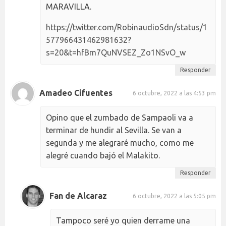
MARAVILLA.
https://twitter.com/RobinaudioSdn/status/1
577966431462981632?
s=20&t=hfBm7QuNVSEZ_Zo1NSvO_w
Responder
Amadeo Cifuentes
6 octubre, 2022 a las 4:53 pm
Opino que el zumbado de Sampaoli va a
terminar de hundir al Sevilla. Se van a
segunda y me alegraré mucho, como me
alegré cuando bajó el Malakito.
Responder
Fan de Alcaraz
6 octubre, 2022 a las 5:05 pm
Tampoco seré yo quien derrame una