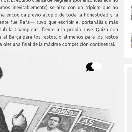
mos. El equipo cliente de Negreira (por entonces aún no
mos inevitablemente) se hizo con un triplete que no
a encogida previo acopio de toda la honestidad y la
te fue Rafa— tuvo que escribir el portanálisis más
lub la Champions, frente a la propia Juve. Quizá con
a al Barça para los restos, o al menos para los restos
a oler una final de la máxima competición continental.