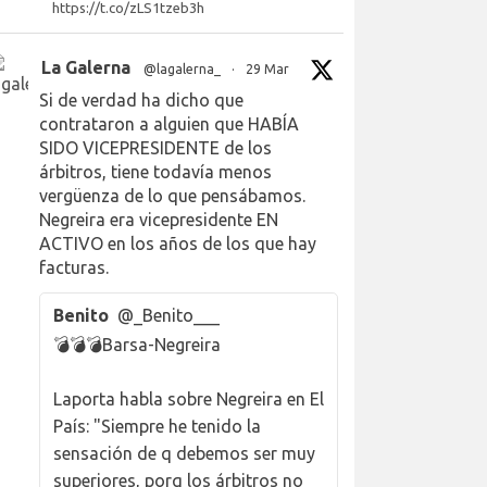
https://t.co/zLS1tzeb3h
La Galerna
@lagalerna_
·
29 Mar
Si de verdad ha dicho que
contrataron a alguien que HABÍA
SIDO VICEPRESIDENTE de los
árbitros, tiene todavía menos
vergüenza de lo que pensábamos.
Negreira era vicepresidente EN
ACTIVO en los años de los que hay
facturas.
Benito
@_Benito___
💣💣💣Barsa-Negreira
Laporta habla sobre Negreira en El
País: "Siempre he tenido la
sensación de q debemos ser muy
superiores, porq los árbitros no