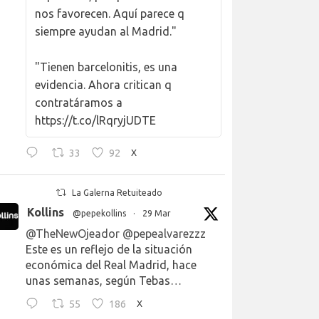
nos favorecen. Aquí parece q
siempre ayudan al Madrid."
"Tienen barcelonitis, es una
evidencia. Ahora critican q
contratáramos a
https://t.co/lRqryjUDTE
33
92
X
La Galerna Retuiteado
Kollins
@pepekollins
·
29 Mar
@TheNewOjeador
@pepealvarezzz
Este es un reflejo de la situación
económica del Real Madrid, hace
unas semanas, según Tebas…
55
186
X