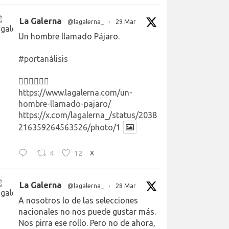
La Galerna
@lagalerna_
·
29 Mar
Un hombre llamado Pájaro.
#portanálisis
👉🏻👉🏻👉🏻
https://www.lagalerna.com/un-
hombre-llamado-pajaro/
https://x.com/lagalerna_/status/2038
216359264563526/photo/1
4
12
X
La Galerna
@lagalerna_
·
28 Mar
A nosotros lo de las selecciones
nacionales no nos puede gustar más.
Nos pirra ese rollo. Pero no de ahora,