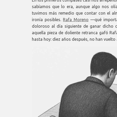
En los primeros compases casi nos arrepenti
sabíamos que lo era, aunque algo nos olía
tuvimos más remedio que contar con el alm
ironía posibles.
Rafa Moreno
—qué importan
doloroso al día siguiente de ganar dicho c
aquella pieza de doliente retranca gafó Raf
hasta hoy: diez años después, no han vuelto 