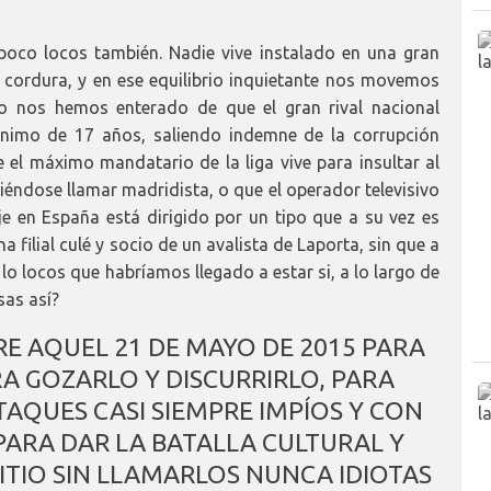
oco locos también. Nadie vive instalado en una gran
de cordura, y en ese equilibrio inquietante nos movemos
o nos hemos enterado de que el gran rival nacional
ínimo de 17 años, saliendo indemne de la corrupción
l máximo mandatario de la liga vive para insultar al
iéndose llamar madridista, o que el operador televisivo
e en España está dirigido por un tipo que a su vez es
filial culé y socio de un avalista de Laporta, sin que a
lo locos que habríamos llegado a estar si, a lo largo de
sas así?
IRE AQUEL 21 DE MAYO DE 2015 PARA
RA GOZARLO Y DISCURRIRLO, PARA
TAQUES CASI SIEMPRE IMPÍOS Y CON
PARA DAR LA BATALLA CULTURAL Y
SITIO SIN LLAMARLOS NUNCA IDIOTAS