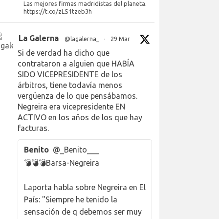
Las mejores firmas madridistas del planeta.
https://t.co/zLS1tzeb3h
La Galerna
@lagalerna_
·
29 Mar
Si de verdad ha dicho que
contrataron a alguien que HABÍA
SIDO VICEPRESIDENTE de los
árbitros, tiene todavía menos
vergüenza de lo que pensábamos.
Negreira era vicepresidente EN
ACTIVO en los años de los que hay
facturas.
Benito
@_Benito___
💣💣💣Barsa-Negreira
Laporta habla sobre Negreira en El
País: "Siempre he tenido la
sensación de q debemos ser muy