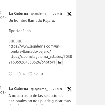
La Galerna
@lagalerna_
·
29 Mar
Un hombre llamado Pájaro.
#portanálisis
👉🏻👉🏻👉🏻
https://www.lagalerna.com/un-
hombre-llamado-pajaro/
https://x.com/lagalerna_/status/2038
216359264563526/photo/1
4
12
X
La Galerna
@lagalerna_
·
28 Mar
A nosotros lo de las selecciones
nacionales no nos puede gustar más.