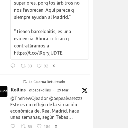
superiores, porq los árbitros no
nos favorecen. Aquí parece q
siempre ayudan al Madrid."
"Tienen barcelonitis, es una
evidencia. Ahora critican q
contratáramos a
https://t.co/lRqryjUDTE
33
92
X
La Galerna Retuiteado
Kollins
@pepekollins
·
29 Mar
@TheNewOjeador
@pepealvarezzz
Este es un reflejo de la situación
económica del Real Madrid, hace
unas semanas, según Tebas…
55
186
X