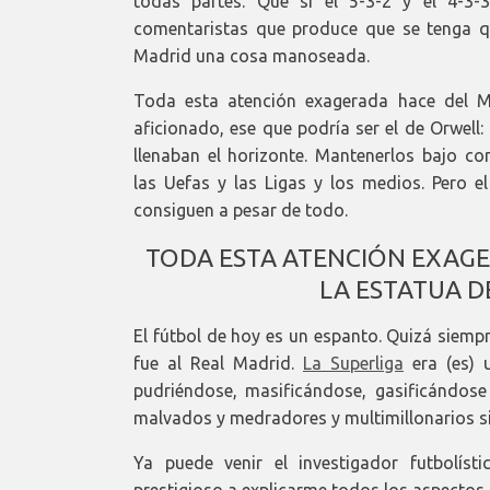
todas partes. Que si el 5-3-2 y el 4-3-3
comentaristas que produce que se tenga qu
Madrid una cosa manoseada.
Toda esta atención exagerada hace del Ma
aficionado, ese que podría ser el de Orwell: 
llenaban el horizonte. Mantenerlos bajo con
las Uefas y las Ligas y los medios. Pero 
consiguen a pesar de todo.
TODA ESTA ATENCIÓN EXAGE
LA ESTATUA D
El fútbol de hoy es un espanto. Quizá siempr
fue al Real Madrid.
La Superliga
era (es) 
pudriéndose, masificándose, gasificándos
malvados y medradores y multimillonarios sin
Ya puede venir el investigador futbolís
prestigioso a explicarme todos los aspectos