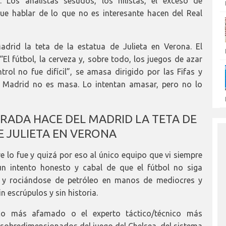
. Los analistas sesudos, los hilistas, el exceso de
e hablar de lo que no es interesante hacen del Real
drid la teta de la estatua de Julieta en Verona. El
“El fútbol, la cerveza y, sobre todo, los juegos de azar
trol no fue difícil”, se amasa dirigido por las Fifas y
el Madrid no es masa. Lo intentan amasar, pero no lo
RADA HACE DEL MADRID LA TETA DE
E JULIETA EN VERONA
e lo fue y quizá por eso al único equipo que vi siempre
un intento honesto y cabal de que el fútbol no siga
e y rociándose de petróleo en manos de mediocres y
 escrúpulos y sin historia.
tico más afamado o el experto táctico/técnico más
 sobredimensionados del juego del Chelsea, del sistema