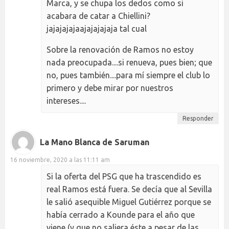
Marca, y se chupa los dedos como si
acabara de catar a Chiellini?
jajajajajaajajajajaja tal cual
Sobre la renovación de Ramos no estoy
nada preocupada....si renueva, pues bien; que
no, pues también....para mí siempre el club lo
primero y debe mirar por nuestros
intereses....
Responder
La Mano Blanca de Saruman
16 noviembre, 2020 a las 11:11 am
Si la oferta del PSG que ha trascendido es
real Ramos está fuera. Se decía que al Sevilla
le salió asequible Miguel Gutiérrez porque se
había cerrado a Kounde para el año que
viene (y que no saliera éste a pesar de las