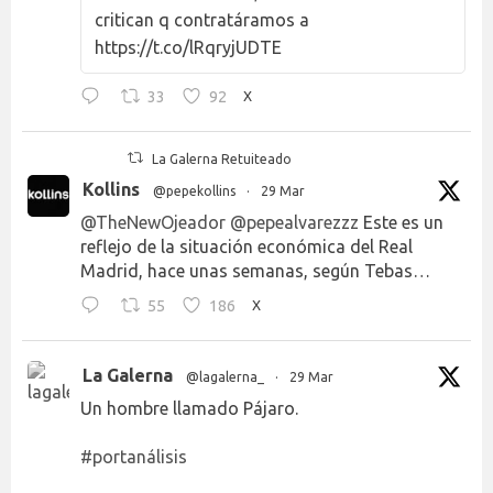
critican q contratáramos a
https://t.co/lRqryjUDTE
33
92
X
La Galerna Retuiteado
Kollins
@pepekollins
·
29 Mar
@TheNewOjeador
@pepealvarezzz
Este es un
reflejo de la situación económica del Real
Madrid, hace unas semanas, según Tebas…
55
186
X
La Galerna
@lagalerna_
·
29 Mar
Un hombre llamado Pájaro.
#portanálisis