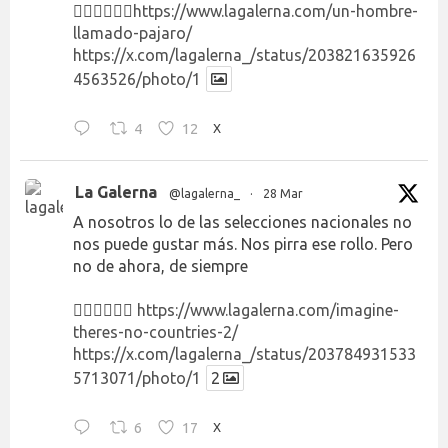
👉🏻👉🏻👉🏻
https://www.lagalerna.com/un-hombre-
llamado-pajaro/
https://x.com/lagalerna_/status/203821635926
4563526/photo/1
4
12
X
La Galerna
@lagalerna_
·
28 Mar
A nosotros lo de las selecciones nacionales no
nos puede gustar más. Nos pirra ese rollo. Pero
no de ahora, de siempre
👉🏻👉🏻👉🏻
https://www.lagalerna.com/imagine-
theres-no-countries-2/
https://x.com/lagalerna_/status/203784931533
5713071/photo/1
2
6
17
X