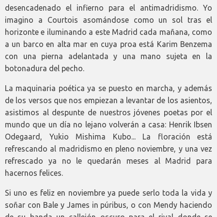
desencadenado el infierno para el antimadridismo. Yo
imagino a Courtois asomándose como un sol tras el
horizonte e iluminando a este Madrid cada mañana, como
a un barco en alta mar en cuya proa está Karim Benzema
con una pierna adelantada y una mano sujeta en la
botonadura del pecho.
La maquinaria poética ya se puesto en marcha, y además
de los versos que nos empiezan a levantar de los asientos,
asistimos al despunte de nuestros jóvenes poetas por el
mundo que un día no lejano volverán a casa: Henrik Ibsen
Odegaard, Yukio Mishima Kubo... La floración está
refrescando al madridismo en pleno noviembre, y una vez
refrescado ya no le quedarán meses al Madrid para
hacernos felices.
Si uno es feliz en noviembre ya puede serlo toda la vida y
soñar con Bale y James in púribus, o con Mendy haciendo
de su banda un callejón oscuro para el rival donde se