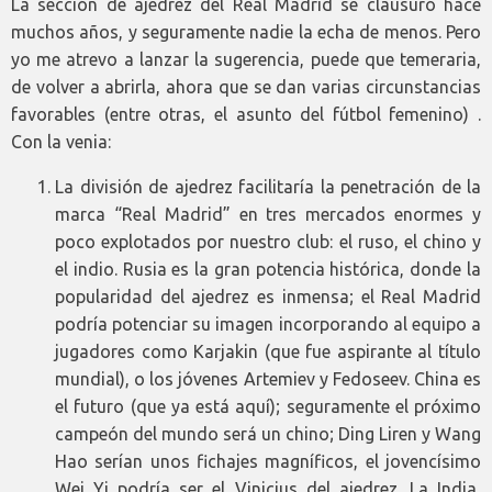
La sección de ajedrez del Real Madrid se clausuró hace
muchos años, y seguramente nadie la echa de menos. Pero
yo me atrevo a lanzar la sugerencia, puede que temeraria,
de volver a abrirla, ahora que se dan varias circunstancias
favorables (entre otras, el asunto del fútbol femenino) .
Con la venia:
La división de ajedrez facilitaría la penetración de la
marca “Real Madrid” en tres mercados enormes y
poco explotados por nuestro club: el ruso, el chino y
el indio. Rusia es la gran potencia histórica, donde la
popularidad del ajedrez es inmensa; el Real Madrid
podría potenciar su imagen incorporando al equipo a
jugadores como Karjakin (que fue aspirante al título
mundial), o los jóvenes Artemiev y Fedoseev. China es
el futuro (que ya está aquí); seguramente el próximo
campeón del mundo será un chino; Ding Liren y Wang
Hao serían unos fichajes magníficos, el jovencísimo
Wei Yi podría ser el Vinicius del ajedrez. La India,