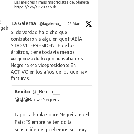
Las mejores firmas madridistas del planeta.
https://t.co/zLS1tzeb3h
La Galerna
@lagalerna_
·
29 Mar
Si de verdad ha dicho que
contrataron a alguien que HABÍA
SIDO VICEPRESIDENTE de los
árbitros, tiene todavía menos
vergüenza de lo que pensábamos.
Negreira era vicepresidente EN
ACTIVO en los años de los que hay
facturas.
Benito
@_Benito___
💣💣💣Barsa-Negreira
Laporta habla sobre Negreira en El
País: "Siempre he tenido la
sensación de q debemos ser muy