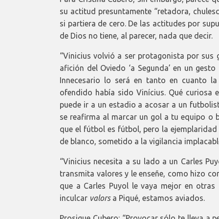
su actitud presuntamente “retadora, chules
si partiera de cero. De las actitudes por s
de Dios no tiene, al parecer, nada que decir.
“Vinicius volvió a ser protagonista por sus 
afición del Oviedo ‘a Segunda’ en un gesto 
Innecesario lo será en tanto en cuanto la
ofendido había sido Vinícius. Qué curiosa e
puede ir a un estadio a acosar a un futbolis
se reafirma al marcar un gol a tu equipo o 
que el fútbol es fútbol, pero la ejemplarida
de blanco, sometido a la vigilancia implacab
“Vinicius necesita a su lado a un Carles Pu
transmita valores y le enseñe, como hizo co
que a Carles Puyol le vaya mejor en otras i
inculcar
valors
a Piqué, estamos aviados.
Prosigue Cubero: “Provocar sólo te lleva a p