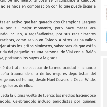
tar. De momento, la cosa se circunscribe a cánticos
e, no es nada en comparación con lo que puede llegar a
listas en activo que han ganado dos Champions Leagues
esa por su mejor momento, pero hace meses era
do incluso, a regañadientes, por sus recalcitrantes
racistas, como se vio en Oviedo. A otros les ha valido
ejar atrás los gritos simiescos, sabedores de que están
erida del pequeño trauma personal de Vini con el Balón
ya, portando los suyos a la grada.
mérito tratar de escapar de tu mediocridad hinchando
queño trauma de uno de los mejores deportistas del
ndes genios del humor, desde Noel Coward a Oscar Wilde,
rgullosos de ellos.
queda la última vuelta de tuerca: los medios haciéndose
dolo. Celebrándolo incluso periodistas por quienes