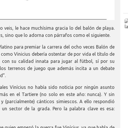
veis, le hace muchísima gracia lo del balón de playa.
is, sino que lo adorna con párrafos como el siguiente.
Platino para premiar la carrera del ocho veces Balón de
 como Vinicius debería ostentar de por vida el título de
con su calidad innata para jugar al fútbol, sí por su
 los terrenos de juego que además incita a un debate
d”.
ales Vinícius no había sido noticia por ningún asunto
más en el Tartiere (no solo en este año: nunca). Y sin
 y (parcialmente) cánticos simiescos. A ello respondió
n sector de la grada. Pero la palabra clave es esa:
ue quien empezó la guerra fue Vinícius, ya que habla de