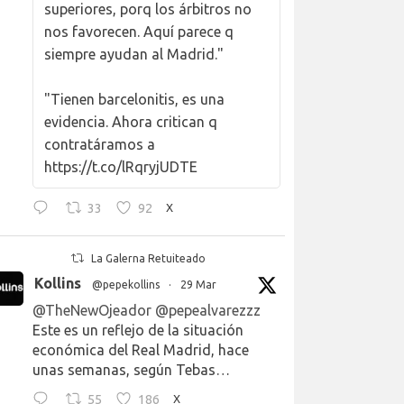
superiores, porq los árbitros no
nos favorecen. Aquí parece q
siempre ayudan al Madrid."
"Tienen barcelonitis, es una
evidencia. Ahora critican q
contratáramos a
https://t.co/lRqryjUDTE
33
92
X
La Galerna Retuiteado
Kollins
@pepekollins
·
29 Mar
@TheNewOjeador
@pepealvarezzz
Este es un reflejo de la situación
económica del Real Madrid, hace
unas semanas, según Tebas…
55
186
X