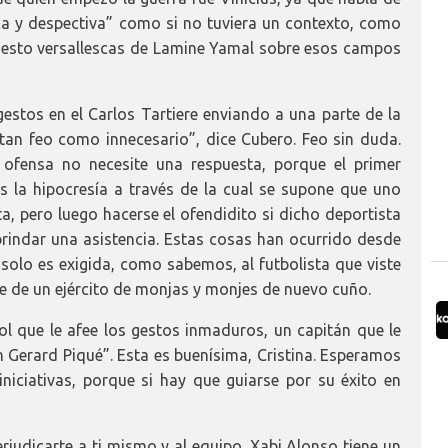
ca y despectiva” como si no tuviera un contexto, como
upuesto versallescas de Lamine Yamal sobre esos campos
gestos en el Carlos Tartiere enviando a una parte de la
tan feo como innecesario”, dice Cubero. Feo sin duda.
 ofensa no necesite una respuesta, porque el primer
s la hipocresía a través de la cual se supone que uno
ta, pero luego hacerse el ofendidito si dicho deportista
brindar una asistencia. Estas cosas han ocurrido desde
d solo es exigida, como sabemos, al futbolista que viste
le de un ejército de monjas y monjes de nuevo cuño.
yol que le afee los gestos inmaduros, un capitán que le
n Gerard Piqué”. Esta es buenísima, Cristina. Esperamos
niciativas, porque si hay que guiarse por su éxito en
erjudicarte a ti mismo y al equipo. Xabi Alonso tiene un