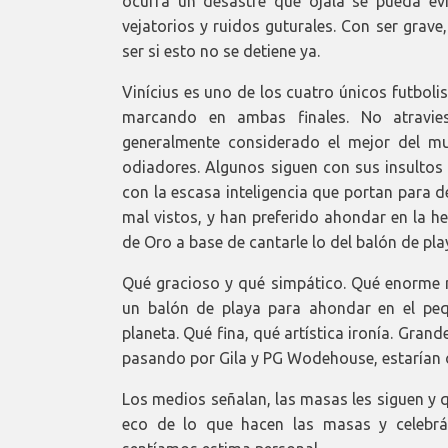
ocurra un desastre que ojalá se pueda evi
vejatorios y ruidos guturales. Con ser grav
ser si esto no se detiene ya.
Vinícius es uno de los cuatro únicos futbo
marcando en ambas finales. No atravi
generalmente considerado el mejor del mun
odiadores. Algunos siguen con sus insultos 
con la escasa inteligencia que portan para d
mal vistos, y han preferido ahondar en la h
de Oro a base de cantarle lo del balón de pla
Qué gracioso y qué simpático. Qué enorme 
un balón de playa para ahondar en el pe
planeta. Qué fina, qué artística ironía. Gra
pasando por Gila y PG Wodehouse, estarían o
Los medios señalan, las masas les siguen y 
eco de lo que hacen las masas y celebrán