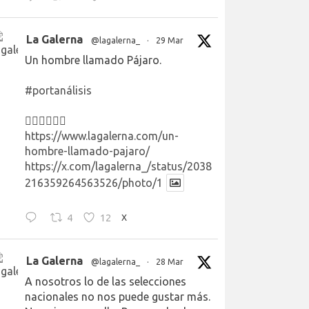
La Galerna
@lagalerna_
·
29 Mar
Un hombre llamado Pájaro.
#portanálisis
👉🏻👉🏻👉🏻
https://www.lagalerna.com/un-
hombre-llamado-pajaro/
https://x.com/lagalerna_/status/2038
216359264563526/photo/1
4
12
X
La Galerna
@lagalerna_
·
28 Mar
A nosotros lo de las selecciones
nacionales no nos puede gustar más.