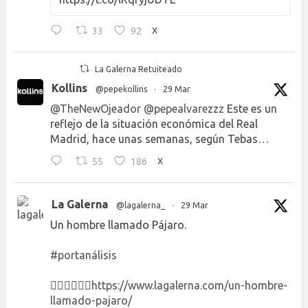
33
92
X
La Galerna Retuiteado
Kollins
@pepekollins
·
29 Mar
@TheNewOjeador
@pepealvarezzz
Este es un
reflejo de la situación económica del Real
Madrid, hace unas semanas, según Tebas…
55
186
X
La Galerna
@lagalerna_
·
29 Mar
Un hombre llamado Pájaro.
#portanálisis
👉🏻👉🏻👉🏻
https://www.lagalerna.com/un-hombre-
llamado-pajaro/