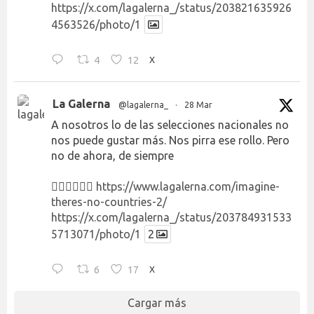
https://x.com/lagalerna_/status/203821635926
4563526/photo/1
4
12
X
La Galerna
@lagalerna_
·
28 Mar
A nosotros lo de las selecciones nacionales no
nos puede gustar más. Nos pirra ese rollo. Pero
no de ahora, de siempre
👉🏻👉🏻👉🏻
https://www.lagalerna.com/imagine-
theres-no-countries-2/
https://x.com/lagalerna_/status/203784931533
5713071/photo/1
2
6
17
X
Cargar más