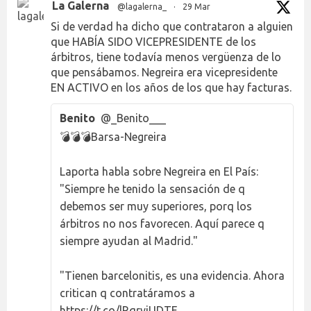
La Galerna
@lagalerna_
·
29 Mar
Si de verdad ha dicho que contrataron a alguien
que HABÍA SIDO VICEPRESIDENTE de los
árbitros, tiene todavía menos vergüenza de lo
que pensábamos. Negreira era vicepresidente
EN ACTIVO en los años de los que hay facturas.
Benito
@_Benito___
💣💣💣Barsa-Negreira
Laporta habla sobre Negreira en El País:
"Siempre he tenido la sensación de q
debemos ser muy superiores, porq los
árbitros no nos favorecen. Aquí parece q
siempre ayudan al Madrid."
"Tienen barcelonitis, es una evidencia. Ahora
critican q contratáramos a
https://t.co/lRqryjUDTE