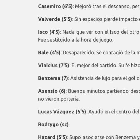
Casemiro (6'5)
: Mejoró tras el descanso, pe
Valverde (5'5)
: Sin espacios pierde impacto 
Isco (4'5)
: Nada que ver con el Isco del otro
Fue sustituido a la hora de juego.
Bale (4'5)
: Desaparecido. Se contagió de la 
Vinícius (7'5)
: El mejor del partido. Su fe hiz
Benzema (7)
: Asistencia de lujo para el gol 
Asensio (6)
: Buenos minutos partiendo des
no vieron portería.
Lucas Vázquez (5'5)
: Ayudó en el centro de
Rodrygo (sc)
Hazard (5'5)
: Supo asociarse con Benzema y