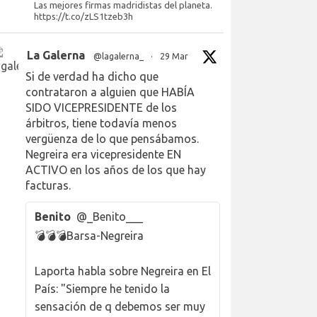
Las mejores firmas madridistas del planeta.
https://t.co/zLS1tzeb3h
La Galerna
@lagalerna_
·
29 Mar
Si de verdad ha dicho que
contrataron a alguien que HABÍA
SIDO VICEPRESIDENTE de los
árbitros, tiene todavía menos
vergüenza de lo que pensábamos.
Negreira era vicepresidente EN
ACTIVO en los años de los que hay
facturas.
Benito
@_Benito___
💣💣💣Barsa-Negreira
Laporta habla sobre Negreira en El
País: "Siempre he tenido la
sensación de q debemos ser muy