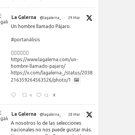
La Galerna
@lagalerna_
·
29 Mar
Un hombre llamado Pájaro.
#portanálisis
👉🏻👉🏻👉🏻
https://www.lagalerna.com/un-
hombre-llamado-pajaro/
https://x.com/lagalerna_/status/2038
216359264563526/photo/1
4
12
X
La Galerna
@lagalerna_
·
28 Mar
A nosotros lo de las selecciones
nacionales no nos puede gustar más.