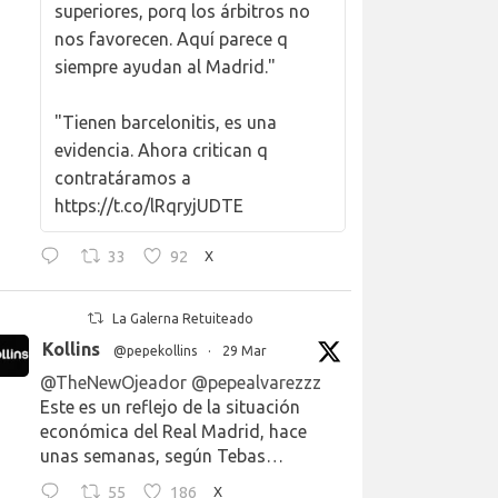
superiores, porq los árbitros no
nos favorecen. Aquí parece q
siempre ayudan al Madrid."
"Tienen barcelonitis, es una
evidencia. Ahora critican q
contratáramos a
https://t.co/lRqryjUDTE
33
92
X
La Galerna Retuiteado
Kollins
@pepekollins
·
29 Mar
@TheNewOjeador
@pepealvarezzz
Este es un reflejo de la situación
económica del Real Madrid, hace
unas semanas, según Tebas…
55
186
X