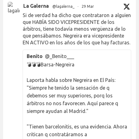
La Galerna
@lagalerna_
·
29 Mar
Si de verdad ha dicho que contrataron a alguien
que HABÍA SIDO VICEPRESIDENTE de los
árbitros, tiene todavía menos vergüenza de lo
que pensábamos. Negreira era vicepresidente
EN ACTIVO en los años de los que hay facturas.
Benito
@_Benito___
💣💣💣Barsa-Negreira
Laporta habla sobre Negreira en El País:
"Siempre he tenido la sensación de q
debemos ser muy superiores, porq los
árbitros no nos favorecen. Aquí parece q
siempre ayudan al Madrid."
"Tienen barcelonitis, es una evidencia. Ahora
critican q contratáramos a