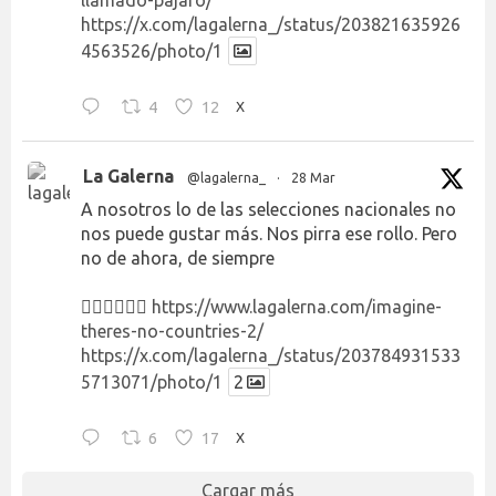
llamado-pajaro/
https://x.com/lagalerna_/status/203821635926
4563526/photo/1
4
12
X
La Galerna
@lagalerna_
·
28 Mar
A nosotros lo de las selecciones nacionales no
nos puede gustar más. Nos pirra ese rollo. Pero
no de ahora, de siempre
👉🏻👉🏻👉🏻
https://www.lagalerna.com/imagine-
theres-no-countries-2/
https://x.com/lagalerna_/status/203784931533
5713071/photo/1
2
6
17
X
Cargar más