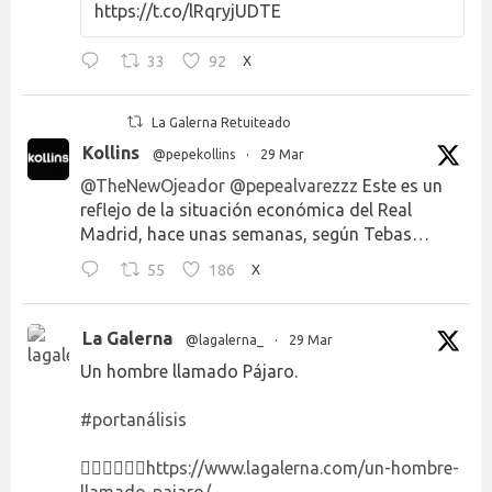
https://t.co/lRqryjUDTE
33
92
X
La Galerna Retuiteado
Kollins
@pepekollins
·
29 Mar
@TheNewOjeador
@pepealvarezzz
Este es un
reflejo de la situación económica del Real
Madrid, hace unas semanas, según Tebas…
55
186
X
La Galerna
@lagalerna_
·
29 Mar
Un hombre llamado Pájaro.
#portanálisis
👉🏻👉🏻👉🏻
https://www.lagalerna.com/un-hombre-