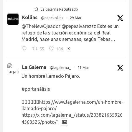
La Galerna Retuiteado
Kollins
@pepekollins
·
29 Mar
@TheNewOjeador
@pepealvarezzz
Este es un
reflejo de la situación económica del Real
Madrid, hace unas semanas, según Tebas…
55
186
X
La Galerna
@lagalerna_
·
29 Mar
Un hombre llamado Pájaro.
#portanálisis
👉🏻👉🏻👉🏻
https://www.lagalerna.com/un-hombre-
llamado-pajaro/
https://x.com/lagalerna_/status/203821635926
4563526/photo/1