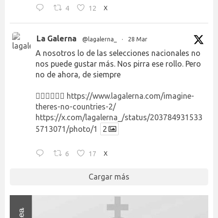
4
12
X
La Galerna
@lagalerna_
·
28 Mar
A nosotros lo de las selecciones nacionales no
nos puede gustar más. Nos pirra ese rollo. Pero
no de ahora, de siempre
👉🏻👉🏻👉🏻
https://www.lagalerna.com/imagine-
theres-no-countries-2/
https://x.com/lagalerna_/status/203784931533
5713071/photo/1
2
6
17
X
Cargar más