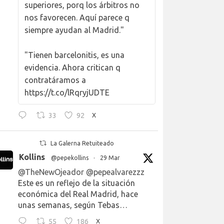
superiores, porq los árbitros no
nos favorecen. Aquí parece q
siempre ayudan al Madrid."
"Tienen barcelonitis, es una
evidencia. Ahora critican q
contratáramos a
https://t.co/lRqryjUDTE
33
92
X
La Galerna Retuiteado
Kollins
@pepekollins
·
29 Mar
@TheNewOjeador
@pepealvarezzz
Este es un reflejo de la situación
económica del Real Madrid, hace
unas semanas, según Tebas…
55
186
X