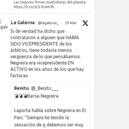
Las mejores firmas madridistas del planeta.
https://t.co/zLS1tzeb3h
La Galerna
@lagalerna_
·
29 Mar
Si de verdad ha dicho que
contrataron a alguien que HABÍA
SIDO VICEPRESIDENTE de los
árbitros, tiene todavía menos
vergüenza de lo que pensábamos.
Negreira era vicepresidente EN
ACTIVO en los años de los que hay
facturas.
Benito
@_Benito___
💣💣💣Barsa-Negreira
Laporta habla sobre Negreira en El
País: "Siempre he tenido la
sensación de q debemos ser muy