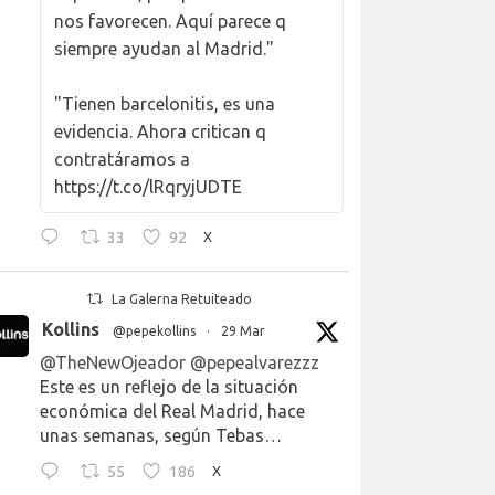
nos favorecen. Aquí parece q
siempre ayudan al Madrid."
"Tienen barcelonitis, es una
evidencia. Ahora critican q
contratáramos a
https://t.co/lRqryjUDTE
33
92
X
La Galerna Retuiteado
Kollins
@pepekollins
·
29 Mar
@TheNewOjeador
@pepealvarezzz
Este es un reflejo de la situación
económica del Real Madrid, hace
unas semanas, según Tebas…
55
186
X