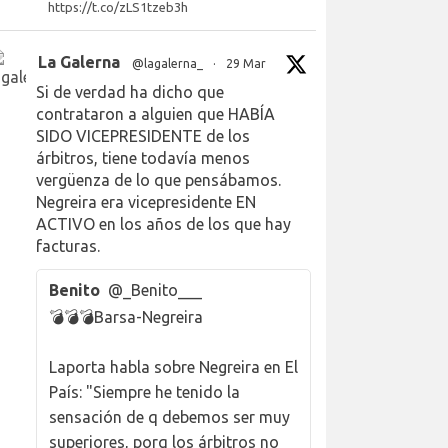
https://t.co/zLS1tzeb3h
La Galerna
@lagalerna_
·
29 Mar
Si de verdad ha dicho que
contrataron a alguien que HABÍA
SIDO VICEPRESIDENTE de los
árbitros, tiene todavía menos
vergüenza de lo que pensábamos.
Negreira era vicepresidente EN
ACTIVO en los años de los que hay
facturas.
Benito
@_Benito___
💣💣💣Barsa-Negreira
Laporta habla sobre Negreira en El
País: "Siempre he tenido la
sensación de q debemos ser muy
superiores, porq los árbitros no