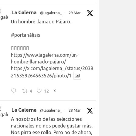
La Galerna
@lagalerna_
·
29 Mar
Un hombre llamado Pájaro.
#portanálisis
👉🏻👉🏻👉🏻
https://www.lagalerna.com/un-
hombre-llamado-pajaro/
https://x.com/lagalerna_/status/2038
216359264563526/photo/1
4
12
X
La Galerna
@lagalerna_
·
28 Mar
A nosotros lo de las selecciones
nacionales no nos puede gustar más.
Nos pirra ese rollo. Pero no de ahora,