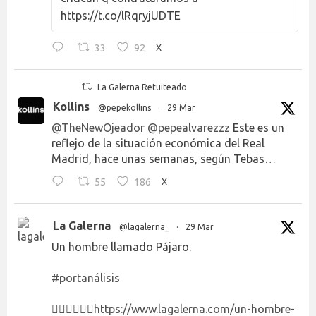
https://t.co/lRqryjUDTE
33
92
X
La Galerna Retuiteado
Kollins
@pepekollins
·
29 Mar
@TheNewOjeador
@pepealvarezzz
Este es un
reflejo de la situación económica del Real
Madrid, hace unas semanas, según Tebas…
55
186
X
La Galerna
@lagalerna_
·
29 Mar
Un hombre llamado Pájaro.
#portanálisis
👉🏻👉🏻👉🏻
https://www.lagalerna.com/un-hombre-