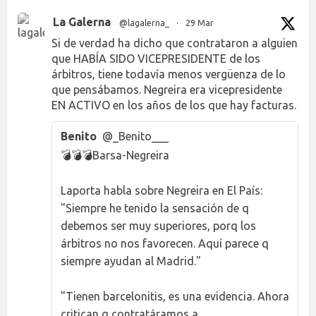
La Galerna
@lagalerna_
·
29 Mar
Si de verdad ha dicho que contrataron a alguien
que HABÍA SIDO VICEPRESIDENTE de los
árbitros, tiene todavía menos vergüenza de lo
que pensábamos. Negreira era vicepresidente
EN ACTIVO en los años de los que hay facturas.
Benito
@_Benito___
💣💣💣Barsa-Negreira
Laporta habla sobre Negreira en El País:
"Siempre he tenido la sensación de q
debemos ser muy superiores, porq los
árbitros no nos favorecen. Aquí parece q
siempre ayudan al Madrid."
"Tienen barcelonitis, es una evidencia. Ahora
critican q contratáramos a