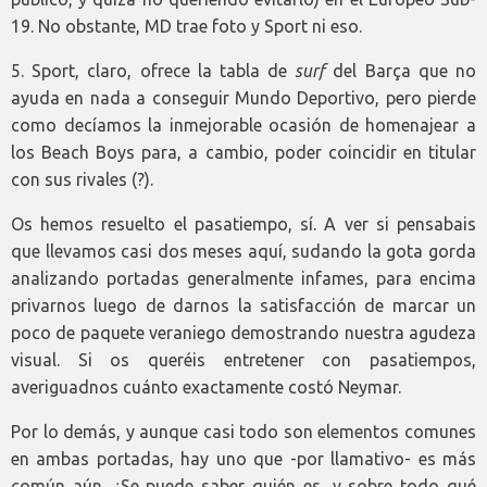
19. No obstante, MD trae foto y Sport ni eso.
5. Sport, claro, ofrece la tabla de
surf
del Barça que no
ayuda en nada a conseguir Mundo Deportivo, pero pierde
como decíamos la inmejorable ocasión de homenajear a
los Beach Boys para, a cambio, poder coincidir en titular
con sus rivales (?).
Os hemos resuelto el pasatiempo, sí. A ver si pensabais
que llevamos casi dos meses aquí, sudando la gota gorda
analizando portadas generalmente infames, para encima
privarnos luego de darnos la satisfacción de marcar un
poco de paquete veraniego demostrando nuestra agudeza
visual. Si os queréis entretener con pasatiempos,
averiguadnos cuánto exactamente costó Neymar.
Por lo demás, y aunque casi todo son elementos comunes
en ambas portadas, hay uno que -por llamativo- es más
común aún. ¿Se puede saber quién es, y sobre todo qué