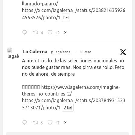
llamado-pajaro/
https://x.com/lagalerna_/status/203821635926
4563526/photo/1
4
12
X
La Galerna
@lagalerna_
·
28 Mar
A nosotros lo de las selecciones nacionales no
nos puede gustar más. Nos pirra ese rollo. Pero
no de ahora, de siempre
👉🏻👉🏻👉🏻
https://www.lagalerna.com/imagine-
theres-no-countries-2/
https://x.com/lagalerna_/status/203784931533
5713071/photo/1
2
6
17
X