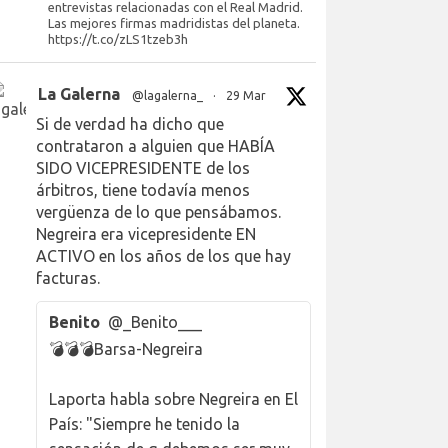
entrevistas relacionadas con el Real Madrid.
Las mejores firmas madridistas del planeta.
https://t.co/zLS1tzeb3h
La Galerna
@lagalerna_
·
29 Mar
Si de verdad ha dicho que
contrataron a alguien que HABÍA
SIDO VICEPRESIDENTE de los
árbitros, tiene todavía menos
vergüenza de lo que pensábamos.
Negreira era vicepresidente EN
ACTIVO en los años de los que hay
facturas.
Benito
@_Benito___
💣💣💣Barsa-Negreira
Laporta habla sobre Negreira en El
País: "Siempre he tenido la