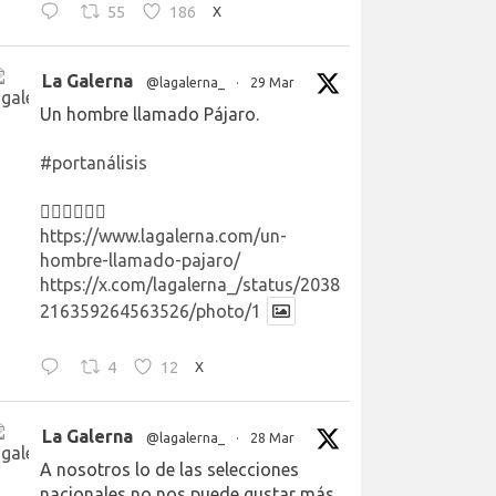
55
186
X
La Galerna
@lagalerna_
·
29 Mar
Un hombre llamado Pájaro.
#portanálisis
👉🏻👉🏻👉🏻
https://www.lagalerna.com/un-
hombre-llamado-pajaro/
https://x.com/lagalerna_/status/2038
216359264563526/photo/1
4
12
X
La Galerna
@lagalerna_
·
28 Mar
A nosotros lo de las selecciones
nacionales no nos puede gustar más.