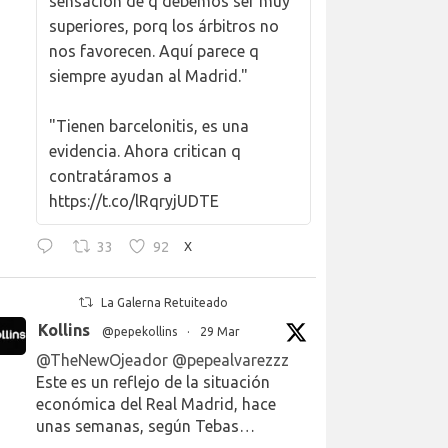
sensación de q debemos ser muy
superiores, porq los árbitros no
nos favorecen. Aquí parece q
siempre ayudan al Madrid."
"Tienen barcelonitis, es una
evidencia. Ahora critican q
contratáramos a
https://t.co/lRqryjUDTE
33
92
X
La Galerna Retuiteado
Kollins
@pepekollins
·
29 Mar
@TheNewOjeador
@pepealvarezzz
Este es un reflejo de la situación
económica del Real Madrid, hace
unas semanas, según Tebas…