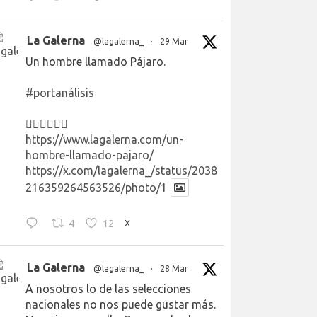
La Galerna
@lagalerna_
·
29 Mar
Un hombre llamado Pájaro.
#portanálisis
👉🏻👉🏻👉🏻
https://www.lagalerna.com/un-
hombre-llamado-pajaro/
https://x.com/lagalerna_/status/2038
216359264563526/photo/1
4
12
X
La Galerna
@lagalerna_
·
28 Mar
A nosotros lo de las selecciones
nacionales no nos puede gustar más.