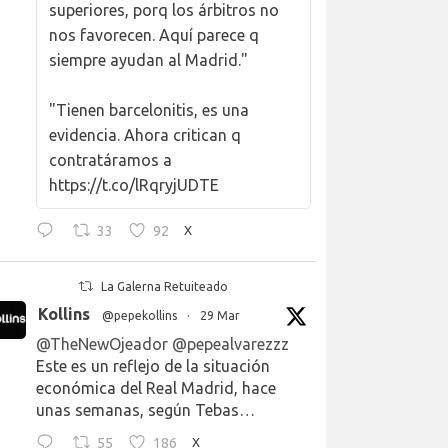
superiores, porq los árbitros no
nos favorecen. Aquí parece q
siempre ayudan al Madrid."
"Tienen barcelonitis, es una
evidencia. Ahora critican q
contratáramos a
https://t.co/lRqryjUDTE
33
92
X
La Galerna Retuiteado
Kollins
@pepekollins
·
29 Mar
@TheNewOjeador
@pepealvarezzz
Este es un reflejo de la situación
económica del Real Madrid, hace
unas semanas, según Tebas…
55
186
X