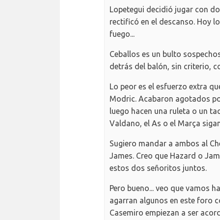
Lopetegui decidió jugar con dos
rectificó en el descanso. Hoy l
fuego...
Ceballos es un bulto sospecho
detrás del balón, sin criterio
Lo peor es el esfuerzo extra 
Modric. Acabaron agotados por 
luego hacen una ruleta o un tac
Valdano, el As o el Marça sig
Sugiero mandar a ambos al Che
James. Creo que Hazard o Jam
estos dos señoritos juntos.
Pero bueno... veo que vamos h
agarran algunos en este foro c
Casemiro empiezan a ser acord