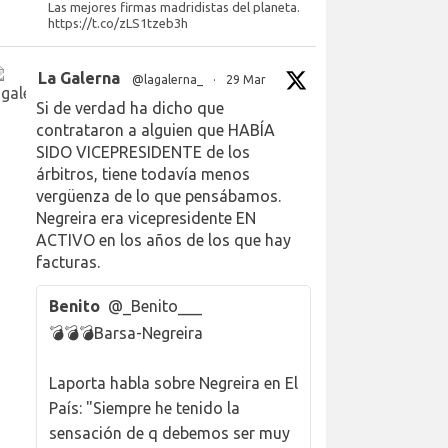
Las mejores firmas madridistas del planeta.
https://t.co/zLS1tzeb3h
La Galerna
@lagalerna_
·
29 Mar
Si de verdad ha dicho que
contrataron a alguien que HABÍA
SIDO VICEPRESIDENTE de los
árbitros, tiene todavía menos
vergüenza de lo que pensábamos.
Negreira era vicepresidente EN
ACTIVO en los años de los que hay
facturas.
Benito
@_Benito___
💣💣💣Barsa-Negreira
Laporta habla sobre Negreira en El
País: "Siempre he tenido la
sensación de q debemos ser muy