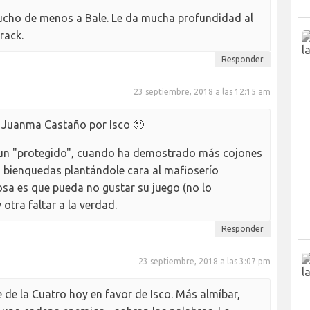
ucho de menos a Bale. Le da mucha profundidad al
rack.
Responder
23 septiembre, 2018 a las 12:15 am
a Juanma Castaño por Isco 🙂
 un "protegido", cuando ha demostrado más cojones
 bienquedas plantándole cara al mafioserío
cosa es que pueda no gustar su juego (no lo
otra faltar a la verdad.
Responder
23 septiembre, 2018 a las 3:07 pm
e de la Cuatro hoy en favor de Isco. Más almíbar,