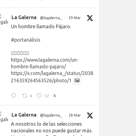
La Galerna
@lagalerna_
·
29 Mar
Un hombre llamado Pájaro.
#portanálisis
👉🏻👉🏻👉🏻
https://www.lagalerna.com/un-
hombre-llamado-pajaro/
https://x.com/lagalerna_/status/2038
216359264563526/photo/1
4
12
X
La Galerna
@lagalerna_
·
28 Mar
A nosotros lo de las selecciones
nacionales no nos puede gustar más.