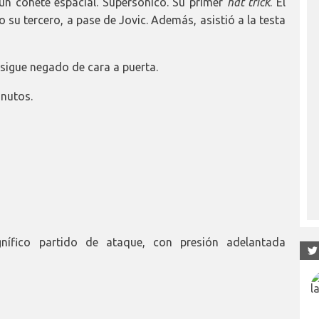
n cohete espacial. Supersónico. Su primer
hat trick
. El
 su tercero, a pase de Jovic. Además, asistió a la testa
sigue negado de cara a puerta.
inutos.
ífico partido de ataque, con presión adelantada