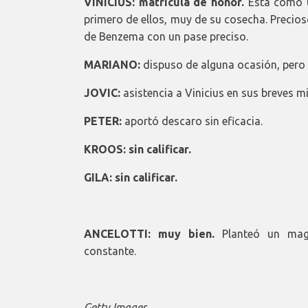
VINICIUS: matrícula de honor.
Está como u
primero de ellos, muy de su cosecha. Precioso
de Benzema con un pase preciso.
MARIANO:
dispuso de alguna ocasión, pero 
JOVIC:
asistencia a Vinicius en sus breves m
PETER:
aportó descaro sin eficacia.
KROOS: sin calificar.
GILA: sin calificar.
ANCELOTTI: muy bien.
Planteó un magn
constante.
Getty Images.