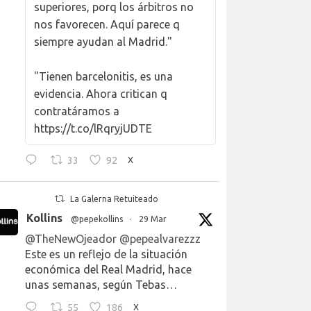
superiores, porq los árbitros no
nos favorecen. Aquí parece q
siempre ayudan al Madrid."
"Tienen barcelonitis, es una
evidencia. Ahora critican q
contratáramos a
https://t.co/lRqryjUDTE
33
92
X
La Galerna Retuiteado
Kollins
@pepekollins
·
29 Mar
@TheNewOjeador
@pepealvarezzz
Este es un reflejo de la situación
económica del Real Madrid, hace
unas semanas, según Tebas…
55
186
X