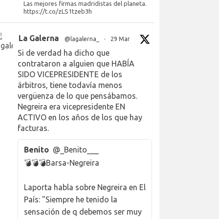
Las mejores firmas madridistas del planeta.
https://t.co/zLS1tzeb3h
La Galerna
@lagalerna_
·
29 Mar
Si de verdad ha dicho que
contrataron a alguien que HABÍA
SIDO VICEPRESIDENTE de los
árbitros, tiene todavía menos
vergüenza de lo que pensábamos.
Negreira era vicepresidente EN
ACTIVO en los años de los que hay
facturas.
Benito
@_Benito___
💣💣💣Barsa-Negreira
Laporta habla sobre Negreira en El
País: "Siempre he tenido la
sensación de q debemos ser muy