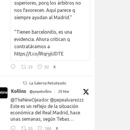
superiores, porq los árbitros no
nos favorecen. Aquí parece q
siempre ayudan al Madrid."
"Tienen barcelonitis, es una
evidencia. Ahora critican q
contratáramos a
https://t.co/lRqryjUDTE
33
92
X
La Galerna Retuiteado
Kollins
@pepekollins
·
29 Mar
@TheNewOjeador
@pepealvarezzz
Este es un reflejo de la situación
económica del Real Madrid, hace
unas semanas, según Tebas…
55
186
X