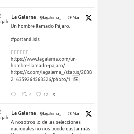
La Galerna
@lagalerna_
·
29 Mar
Un hombre llamado Pájaro.
#portanálisis
👉🏻👉🏻👉🏻
https://www.lagalerna.com/un-
hombre-llamado-pajaro/
https://x.com/lagalerna_/status/2038
216359264563526/photo/1
4
12
X
La Galerna
@lagalerna_
·
28 Mar
A nosotros lo de las selecciones
nacionales no nos puede gustar más.