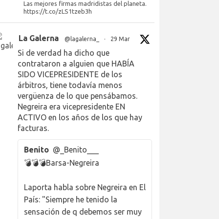
Las mejores firmas madridistas del planeta.
https://t.co/zLS1tzeb3h
La Galerna
@lagalerna_
·
29 Mar
Si de verdad ha dicho que
contrataron a alguien que HABÍA
SIDO VICEPRESIDENTE de los
árbitros, tiene todavía menos
vergüenza de lo que pensábamos.
Negreira era vicepresidente EN
ACTIVO en los años de los que hay
facturas.
Benito
@_Benito___
💣💣💣Barsa-Negreira
Laporta habla sobre Negreira en El
País: "Siempre he tenido la
sensación de q debemos ser muy