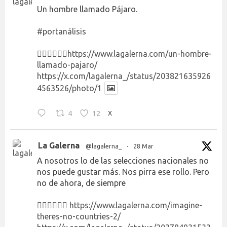
Un hombre llamado Pájaro.
#portanálisis
👉🏻👉🏻👉🏻
https://www.lagalerna.com/un-hombre-
llamado-pajaro/
https://x.com/lagalerna_/status/203821635926
4563526/photo/1
4
12
X
La Galerna
@lagalerna_
·
28 Mar
A nosotros lo de las selecciones nacionales no
nos puede gustar más. Nos pirra ese rollo. Pero
no de ahora, de siempre
👉🏻👉🏻👉🏻
https://www.lagalerna.com/imagine-
theres-no-countries-2/