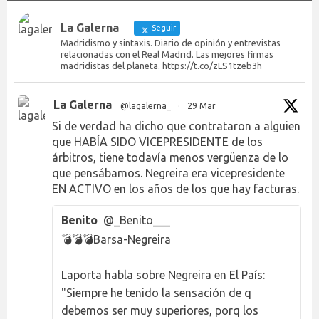
La Galerna
Seguir
Madridismo y sintaxis. Diario de opinión y entrevistas
relacionadas con el Real Madrid. Las mejores firmas
madridistas del planeta. https://t.co/zLS1tzeb3h
La Galerna
@lagalerna_
·
29 Mar
Si de verdad ha dicho que contrataron a alguien
que HABÍA SIDO VICEPRESIDENTE de los
árbitros, tiene todavía menos vergüenza de lo
que pensábamos. Negreira era vicepresidente
EN ACTIVO en los años de los que hay facturas.
Benito
@_Benito___
💣💣💣Barsa-Negreira
Laporta habla sobre Negreira en El País:
"Siempre he tenido la sensación de q
debemos ser muy superiores, porq los