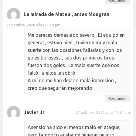
Responder
La mirada de Mateu , antes Mougran
27 octubre, 2020 a las 11:19 pm
Me pareces demasiado severo , El equipo en
general , estuvo bien , tuvieron muy mala
suerte con las ocasiones falladas y con los
goles borusess , sus dos primeros tiros
fueron dos goles . La mala suerte que nos
faltó , a ellos le sobró .
A mí no me han dejado mala impresión ,
creo que seguirán mejorando .
Responder
Javier Jr
27 octubre, 2020 a las 11:20 pm
Asensio ha sido el menos malo en ataque,
pero tampoco acaba de generar peligro.