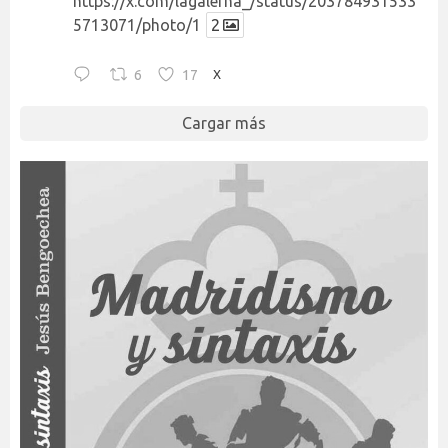
https://x.com/lagalerna_/status/203784931533
5713071/photo/1
2
6
17
X
Cargar más