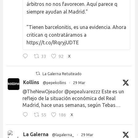
árbitros no nos favorecen. Aquí parece q
siempre ayudan al Madrid."
"Tienen barcelonitis, es una evidencia. Ahora
critican q contratáramos a
https://t.co/lRqryjUDTE
33
92
X
La Galerna Retuiteado
Kollins
@pepekollins
·
29 Mar
@TheNewOjeador
@pepealvarezzz
Este es un
reflejo de la situación económica del Real
Madrid, hace unas semanas, según Tebas…
55
186
X
La Galerna
@lagalerna_
·
29 Mar