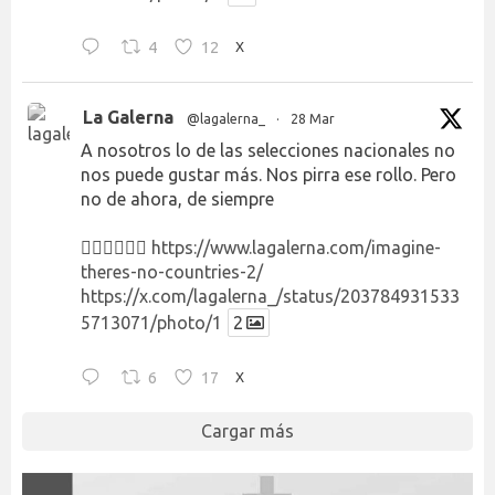
4
12
X
La Galerna
@lagalerna_
·
28 Mar
A nosotros lo de las selecciones nacionales no
nos puede gustar más. Nos pirra ese rollo. Pero
no de ahora, de siempre
👉🏻👉🏻👉🏻
https://www.lagalerna.com/imagine-
theres-no-countries-2/
https://x.com/lagalerna_/status/203784931533
5713071/photo/1
2
6
17
X
Cargar más