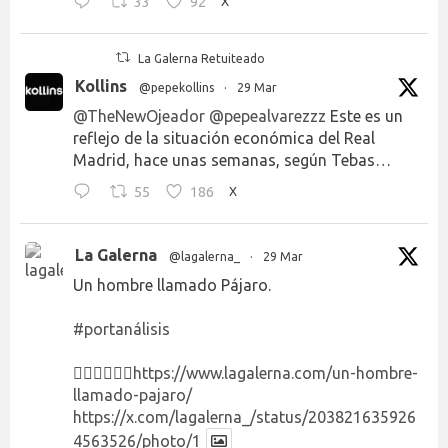
33
92
X
La Galerna Retuiteado
Kollins
@pepekollins
·
29 Mar
@TheNewOjeador
@pepealvarezzz
Este es un
reflejo de la situación económica del Real
Madrid, hace unas semanas, según Tebas…
55
186
X
La Galerna
@lagalerna_
·
29 Mar
Un hombre llamado Pájaro.
#portanálisis
👉🏻👉🏻👉🏻
https://www.lagalerna.com/un-hombre-
llamado-pajaro/
https://x.com/lagalerna_/status/203821635926
4563526/photo/1