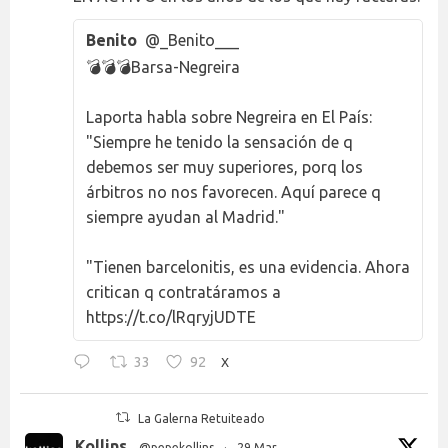
Benito
@_Benito___
💣💣💣Barsa-Negreira
Laporta habla sobre Negreira en El País:
"Siempre he tenido la sensación de q
debemos ser muy superiores, porq los
árbitros no nos favorecen. Aquí parece q
siempre ayudan al Madrid."
"Tienen barcelonitis, es una evidencia. Ahora
critican q contratáramos a
https://t.co/lRqryjUDTE
33
92
X
La Galerna Retuiteado
Kollins
@pepekollins
·
29 Mar