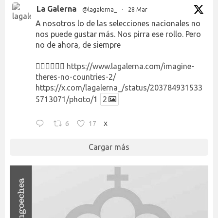
La Galerna
@lagalerna_
·
28 Mar
A nosotros lo de las selecciones nacionales no
nos puede gustar más. Nos pirra ese rollo. Pero
no de ahora, de siempre
👉🏻👉🏻👉🏻
https://www.lagalerna.com/imagine-
theres-no-countries-2/
https://x.com/lagalerna_/status/203784931533
5713071/photo/1
2
6
17
X
Cargar más