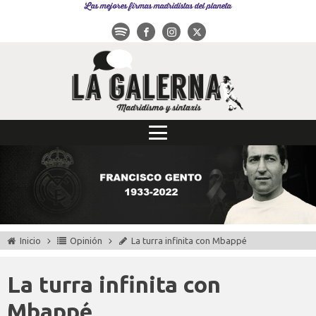
Las mejores firmas madridistas del planeta
Inicio
Opinión
La turra infinita con Mbappé
La turra infinita con
Mbappé