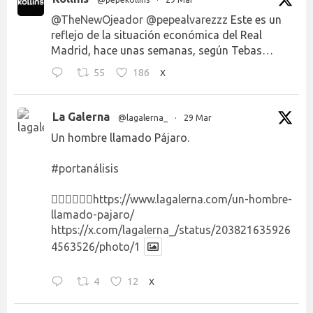
@TheNewOjeador
@pepealvarezzz
Este es un
reflejo de la situación económica del Real
Madrid, hace unas semanas, según Tebas…
55
186
X
La Galerna
@lagalerna_
·
29 Mar
Un hombre llamado Pájaro.
#portanálisis
👉🏻👉🏻👉🏻
https://www.lagalerna.com/un-hombre-
llamado-pajaro/
https://x.com/lagalerna_/status/203821635926
4563526/photo/1
4
12
X