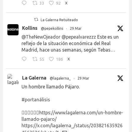
33
92
X
La Galerna Retuiteado
Kollins
@pepekollins
·
29 Mar
@TheNewOjeador
@pepealvarezzz
Este es un
reflejo de la situación económica del Real
Madrid, hace unas semanas, según Tebas…
55
186
X
La Galerna
@lagalerna_
·
29 Mar
Un hombre llamado Pájaro.
#portanálisis
👉🏻👉🏻👉🏻
https://www.lagalerna.com/un-hombre-
llamado-pajaro/
https://x.com/lagalerna_/status/203821635926