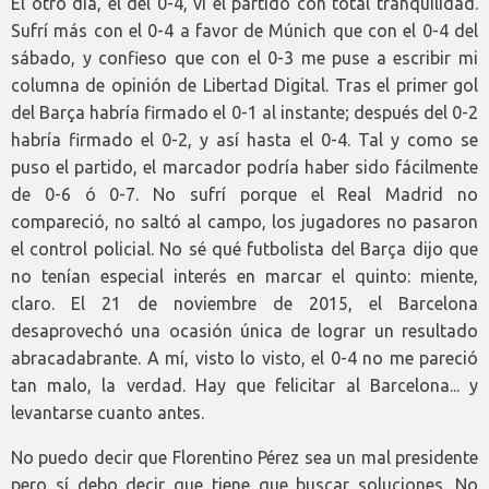
El otro día, el del 0-4, vi el partido con total tranquilidad.
Sufrí más con el 0-4 a favor de Múnich que con el 0-4 del
sábado, y confieso que con el 0-3 me puse a escribir mi
columna de opinión de Libertad Digital. Tras el primer gol
del Barça habría firmado el 0-1 al instante; después del 0-2
habría firmado el 0-2, y así hasta el 0-4. Tal y como se
puso el partido, el marcador podría haber sido fácilmente
de 0-6 ó 0-7. No sufrí porque el Real Madrid no
compareció, no saltó al campo, los jugadores no pasaron
el control policial. No sé qué futbolista del Barça dijo que
no tenían especial interés en marcar el quinto: miente,
claro. El 21 de noviembre de 2015, el Barcelona
desaprovechó una ocasión única de lograr un resultado
abracadabrante. A mí, visto lo visto, el 0-4 no me pareció
tan malo, la verdad. Hay que felicitar al Barcelona... y
levantarse cuanto antes.
No puedo decir que Florentino Pérez sea un mal presidente
pero sí debo decir que tiene que buscar soluciones. No