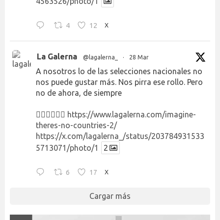
4563526/photo/1
4
12
X
La Galerna
@lagalerna_
·
28 Mar
A nosotros lo de las selecciones nacionales no
nos puede gustar más. Nos pirra ese rollo. Pero
no de ahora, de siempre
👉🏻👉🏻👉🏻
https://www.lagalerna.com/imagine-
theres-no-countries-2/
https://x.com/lagalerna_/status/203784931533
5713071/photo/1
2
6
17
X
Cargar más