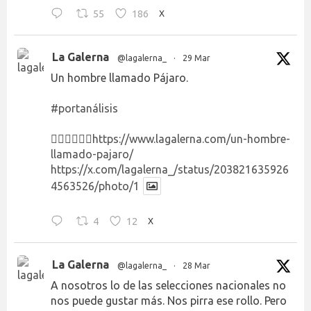
55
186
X
La Galerna
@lagalerna_
·
29 Mar
Un hombre llamado Pájaro.
#portanálisis
👉🏻👉🏻👉🏻
https://www.lagalerna.com/un-hombre-
llamado-pajaro/
https://x.com/lagalerna_/status/203821635926
4563526/photo/1
4
12
X
La Galerna
@lagalerna_
·
28 Mar
A nosotros lo de las selecciones nacionales no
nos puede gustar más. Nos pirra ese rollo. Pero