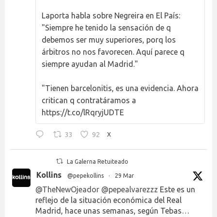
Laporta habla sobre Negreira en El País:
"Siempre he tenido la sensación de q
debemos ser muy superiores, porq los
árbitros no nos favorecen. Aquí parece q
siempre ayudan al Madrid."
"Tienen barcelonitis, es una evidencia. Ahora
critican q contratáramos a
https://t.co/lRqryjUDTE
33
92
X
La Galerna Retuiteado
Kollins
@pepekollins
·
29 Mar
@TheNewOjeador
@pepealvarezzz
Este es un
reflejo de la situación económica del Real
Madrid, hace unas semanas, según Tebas…