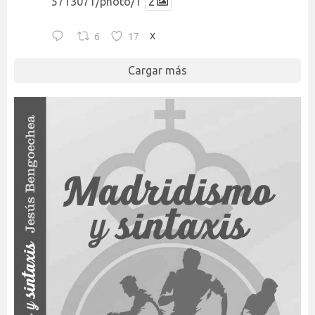
5713071/photo/1
2
6
17
X
Cargar más