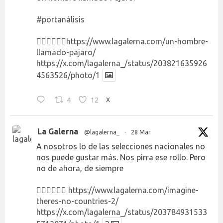
#portanálisis
👉🏻👉🏻👉🏻
https://www.lagalerna.com/un-hombre-
llamado-pajaro/
https://x.com/lagalerna_/status/203821635926
4563526/photo/1
4
12
X
La Galerna
@lagalerna_
·
28 Mar
A nosotros lo de las selecciones nacionales no
nos puede gustar más. Nos pirra ese rollo. Pero
no de ahora, de siempre
👉🏻👉🏻👉🏻
https://www.lagalerna.com/imagine-
theres-no-countries-2/
https://x.com/lagalerna_/status/203784931533