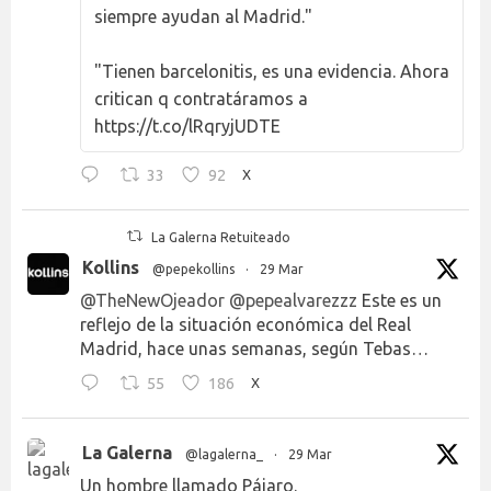
siempre ayudan al Madrid."
"Tienen barcelonitis, es una evidencia. Ahora
critican q contratáramos a
https://t.co/lRqryjUDTE
33
92
X
La Galerna Retuiteado
Kollins
@pepekollins
·
29 Mar
@TheNewOjeador
@pepealvarezzz
Este es un
reflejo de la situación económica del Real
Madrid, hace unas semanas, según Tebas…
55
186
X
La Galerna
@lagalerna_
·
29 Mar
Un hombre llamado Pájaro.