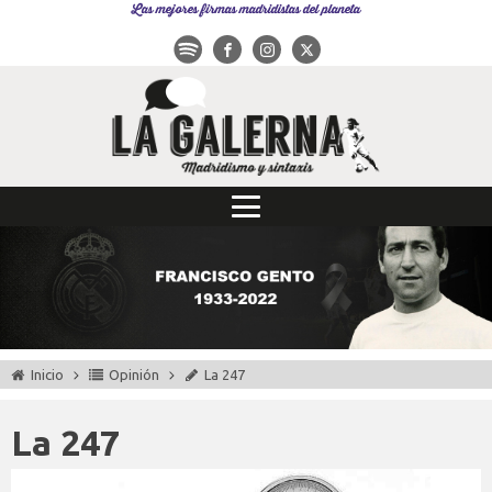
Las mejores firmas madridistas del planeta
Inicio
Opinión
La 247
La 247