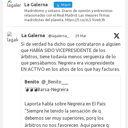
La Galerna
Seguir
Madridismo y sintaxis. Diario de opinión y entrevistas
relacionadas con el Real Madrid. Las mejores firmas
madridistas del planeta. https://t.co/zLS1tzeb3h
La Galerna
@lagalerna_
·
29 Mar
Si de verdad ha dicho que contrataron a alguien
que HABÍA SIDO VICEPRESIDENTE de los
árbitros, tiene todavía menos vergüenza de lo
que pensábamos. Negreira era vicepresidente
EN ACTIVO en los años de los que hay facturas.
Benito
@_Benito___
💣💣💣Barsa-Negreira
Laporta habla sobre Negreira en El País:
"Siempre he tenido la sensación de q
debemos ser muy superiores, porq los
árbitros no nos favorecen. Aquí parece q