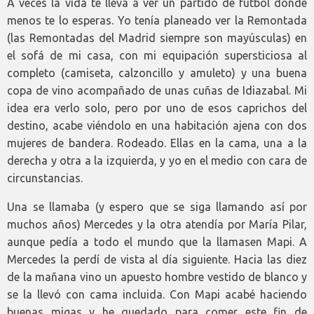
A veces la vida te lleva a ver un partido de fútbol donde
menos te lo esperas. Yo tenía planeado ver la Remontada
(las Remontadas del Madrid siempre son mayúsculas) en
el sofá de mi casa, con mi equipación supersticiosa al
completo (camiseta, calzoncillo y amuleto) y una buena
copa de vino acompañado de unas cuñas de Idiazabal. Mi
idea era verlo solo, pero por uno de esos caprichos del
destino, acabe viéndolo en una habitación ajena con dos
mujeres de bandera. Rodeado. Ellas en la cama, una a la
derecha y otra a la izquierda, y yo en el medio con cara de
circunstancias.
Una se llamaba (y espero que se siga llamando así por
muchos años) Mercedes y la otra atendía por María Pilar,
aunque pedía a todo el mundo que la llamasen Mapi. A
Mercedes la perdí de vista al día siguiente. Hacia las diez
de la mañana vino un apuesto hombre vestido de blanco y
se la llevó con cama incluida. Con Mapi acabé haciendo
buenas migas y he quedado para comer este fin de