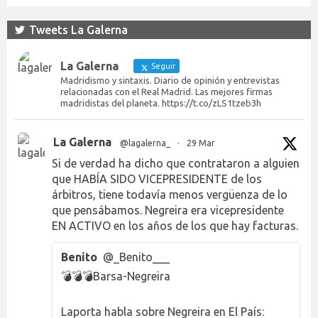
Tweets La Galerna
La Galerna
Seguir
Madridismo y sintaxis. Diario de opinión y entrevistas
relacionadas con el Real Madrid. Las mejores firmas
madridistas del planeta. https://t.co/zLS1tzeb3h
La Galerna
@lagalerna_
·
29 Mar
Si de verdad ha dicho que contrataron a alguien
que HABÍA SIDO VICEPRESIDENTE de los
árbitros, tiene todavía menos vergüenza de lo
que pensábamos. Negreira era vicepresidente
EN ACTIVO en los años de los que hay facturas.
Benito
@_Benito___
💣💣💣Barsa-Negreira
Laporta habla sobre Negreira en El País: