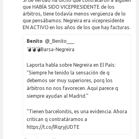
Si de verdad ha dicho que contrataron a alguien
que HABÍA SIDO VICEPRESIDENTE de los
árbitros, tiene todavía menos vergüenza de lo
que pensábamos. Negreira era vicepresidente
EN ACTIVO en los años de los que hay facturas.
Benito
@_Benito___
💣💣💣Barsa-Negreira
Laporta habla sobre Negreira en El País:
"Siempre he tenido la sensación de q
debemos ser muy superiores, porq los
árbitros no nos favorecen. Aquí parece q
siempre ayudan al Madrid."
"Tienen barcelonitis, es una evidencia. Ahora
critican q contratáramos a
https://t.co/lRqryjUDTE