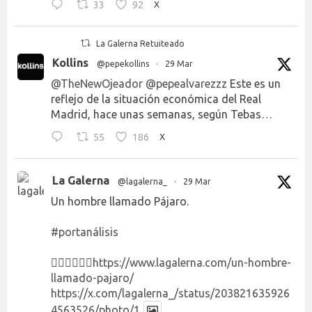
33
92
X
La Galerna Retuiteado
Kollins
@pepekollins
·
29 Mar
@TheNewOjeador
@pepealvarezzz
Este es un
reflejo de la situación económica del Real
Madrid, hace unas semanas, según Tebas…
55
186
X
La Galerna
@lagalerna_
·
29 Mar
Un hombre llamado Pájaro.
#portanálisis
👉🏻👉🏻👉🏻
https://www.lagalerna.com/un-hombre-
llamado-pajaro/
https://x.com/lagalerna_/status/203821635926
4563526/photo/1