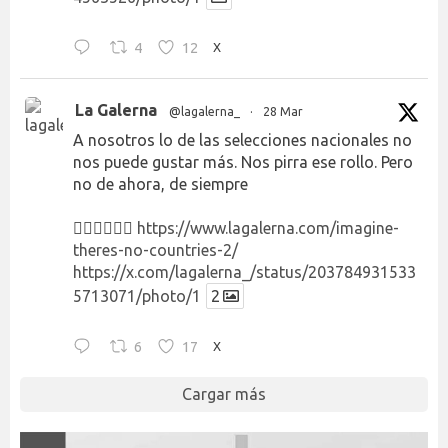
4
12
X
La Galerna
@lagalerna_
·
28 Mar
A nosotros lo de las selecciones nacionales no
nos puede gustar más. Nos pirra ese rollo. Pero
no de ahora, de siempre
👉🏻👉🏻👉🏻
https://www.lagalerna.com/imagine-
theres-no-countries-2/
https://x.com/lagalerna_/status/203784931533
5713071/photo/1
2
6
17
X
Cargar más