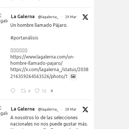
La Galerna
@lagalerna_
·
29 Mar
Un hombre llamado Pájaro.
#portanálisis
👉🏻👉🏻👉🏻
https://www.lagalerna.com/un-
hombre-llamado-pajaro/
https://x.com/lagalerna_/status/2038
216359264563526/photo/1
4
12
X
La Galerna
@lagalerna_
·
28 Mar
A nosotros lo de las selecciones
nacionales no nos puede gustar más.