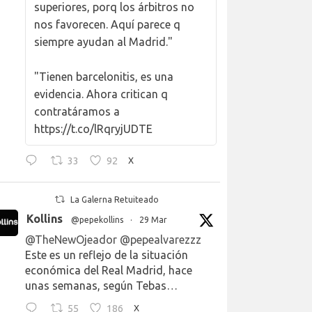
superiores, porq los árbitros no
nos favorecen. Aquí parece q
siempre ayudan al Madrid."
"Tienen barcelonitis, es una
evidencia. Ahora critican q
contratáramos a
https://t.co/lRqryjUDTE
33
92
X
La Galerna Retuiteado
Kollins
@pepekollins
·
29 Mar
@TheNewOjeador
@pepealvarezzz
Este es un reflejo de la situación
económica del Real Madrid, hace
unas semanas, según Tebas…
55
186
X