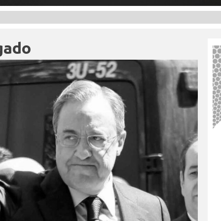
o
gado