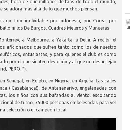
ades, hora de que millones de fans de todo el mundo,
ue se adora más allá de lo que muchos piensan.
os un tour inolvidable por Indonesia, por Corea, por
ballo ni los De Burgos, Cuadras Meleros y Munueras.
nterrey, a Melbourne, a Yakarta, a Delhi. A recibir el
nos aficionados que sufren tanto como los de nuestro
eufóricos, entusiastas, y para quienes el club es como
ado por el que sienten devoción y al que no despellejan
d, PERO...”).
 Senegal, en Egipto, en Nigeria, en Argelia. Las calles
anca
(¡Casablanca!), de Antananarivo, engalanadas con
tas, los niños con sus bufandas al viento, escoltando
acional de turno, 75000 personas embelesadas para ver
una selección o el campeón local.