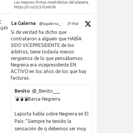
Las mejores firmas madridistas del planeta.
https://t.co/zLS1tzeb3h
La Galerna
@lagalerna_
·
29 Mar
Si de verdad ha dicho que
contrataron a alguien que HABÍA
SIDO VICEPRESIDENTE de los
árbitros, tiene todavía menos
vergüenza de lo que pensábamos.
Negreira era vicepresidente EN
ACTIVO en los años de los que hay
facturas.
Benito
@_Benito___
💣💣💣Barsa-Negreira
Laporta habla sobre Negreira en El
País: "Siempre he tenido la
sensación de q debemos ser muy