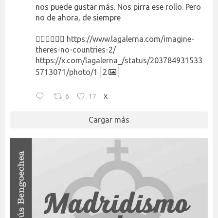
nos puede gustar más. Nos pirra ese rollo. Pero
no de ahora, de siempre
👉🏻👉🏻👉🏻
https://www.lagalerna.com/imagine-
theres-no-countries-2/
https://x.com/lagalerna_/status/203784931533
5713071/photo/1
2
6
17
X
Cargar más