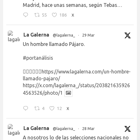
Madrid, hace unas semanas, según Tebas…
55
186
X
La Galerna
@lagalerna_
·
29 Mar
Un hombre llamado Pájaro.
#portanálisis
👉🏻👉🏻👉🏻
https://www.lagalerna.com/un-hombre-
llamado-pajaro/
https://x.com/lagalerna_/status/203821635926
4563526/photo/1
4
12
X
La Galerna
@lagalerna_
·
28 Mar
A nosotros lo de las selecciones nacionales no