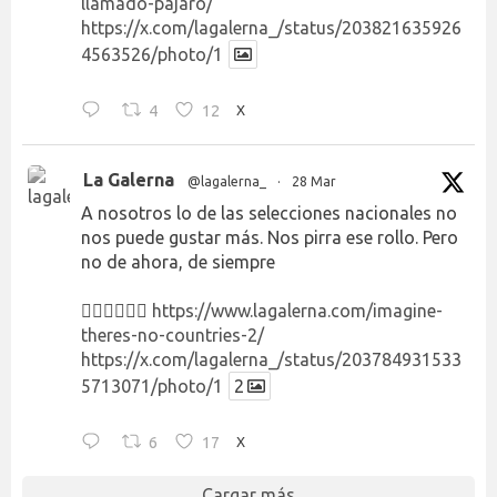
llamado-pajaro/
https://x.com/lagalerna_/status/203821635926
4563526/photo/1
4
12
X
La Galerna
@lagalerna_
·
28 Mar
A nosotros lo de las selecciones nacionales no
nos puede gustar más. Nos pirra ese rollo. Pero
no de ahora, de siempre
👉🏻👉🏻👉🏻
https://www.lagalerna.com/imagine-
theres-no-countries-2/
https://x.com/lagalerna_/status/203784931533
5713071/photo/1
2
6
17
X
Cargar más