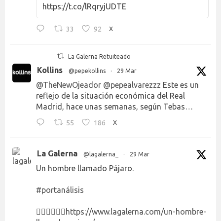
https://t.co/lRqryjUDTE
33
92
X
La Galerna Retuiteado
Kollins
@pepekollins
·
29 Mar
@TheNewOjeador
@pepealvarezzz
Este es un
reflejo de la situación económica del Real
Madrid, hace unas semanas, según Tebas…
55
186
X
La Galerna
@lagalerna_
·
29 Mar
Un hombre llamado Pájaro.
#portanálisis
👉🏻👉🏻👉🏻
https://www.lagalerna.com/un-hombre-