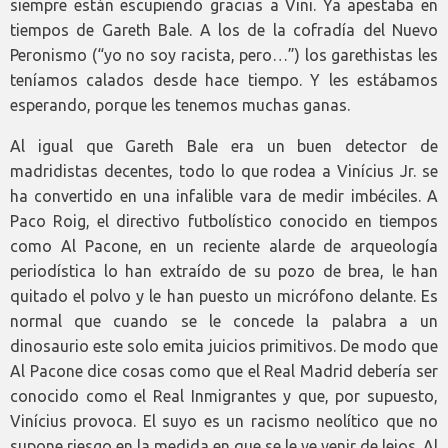
siempre están escupiendo gracias a Vini. Ya apestaba en
tiempos de Gareth Bale. A los de la cofradía del Nuevo
Peronismo (“yo no soy racista, pero…”) los garethistas les
teníamos calados desde hace tiempo. Y les estábamos
esperando, porque les tenemos muchas ganas.
Al igual que Gareth Bale era un buen detector de
madridistas decentes, todo lo que rodea a Vinícius Jr. se
ha convertido en una infalible vara de medir imbéciles. A
Paco Roig, el directivo futbolístico conocido en tiempos
como Al Pacone, en un reciente alarde de arqueología
periodística lo han extraído de su pozo de brea, le han
quitado el polvo y le han puesto un micrófono delante. Es
normal que cuando se le concede la palabra a un
dinosaurio este solo emita juicios primitivos. De modo que
Al Pacone dice cosas como que el Real Madrid debería ser
conocido como el Real Inmigrantes y que, por supuesto,
Vinícius provoca. El suyo es un racismo neolítico que no
supone riesgo en la medida en que se le ve venir de lejos. Al