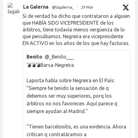
La Galerna
@lagalerna_
·
29 Mar
Si de verdad ha dicho que contrataron a alguien
que HABÍA SIDO VICEPRESIDENTE de los
árbitros, tiene todavía menos vergüenza de lo
que pensábamos. Negreira era vicepresidente
EN ACTIVO en los años de los que hay facturas.
Benito
@_Benito___
💣💣💣Barsa-Negreira
Laporta habla sobre Negreira en El País:
"Siempre he tenido la sensación de q
debemos ser muy superiores, porq los
árbitros no nos favorecen. Aquí parece q
siempre ayudan al Madrid."
"Tienen barcelonitis, es una evidencia. Ahora
critican q contratáramos a