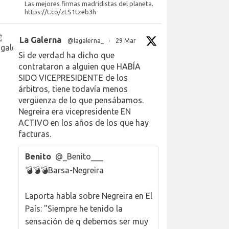
Las mejores firmas madridistas del planeta.
https://t.co/zLS1tzeb3h
La Galerna
@lagalerna_
·
29 Mar
Si de verdad ha dicho que
contrataron a alguien que HABÍA
SIDO VICEPRESIDENTE de los
árbitros, tiene todavía menos
vergüenza de lo que pensábamos.
Negreira era vicepresidente EN
ACTIVO en los años de los que hay
facturas.
Benito
@_Benito___
💣💣💣Barsa-Negreira
Laporta habla sobre Negreira en El
País: "Siempre he tenido la
sensación de q debemos ser muy