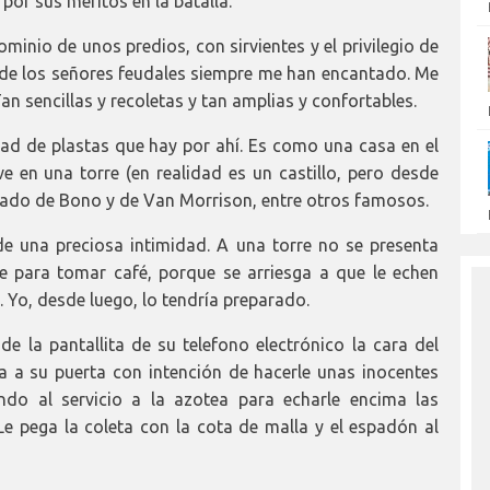
 por sus méritos en la batalla.
ominio de unos predios, con sirvientes y el privilegio de
es de los señores feudales siempre me han encantado. Me
an sencillas y recoletas y tan amplias y confortables.
dad de plastas que hay por ahí. Es como una casa en el
ve en una torre (en realidad es un castillo, pero desde
al lado de Bono y de Van Morrison, entre otros famosos.
 de una preciosa intimidad. A una torre no se presenta
de para tomar café, porque se arriesga a que le echen
. Yo, desde luego, lo tendría preparado.
 la pantallita de su telefono electrónico la cara del
a a su puerta con intención de hacerle unas inocentes
ndo al servicio a la azotea para echarle encima las
 Le pega la coleta con la cota de malla y el espadón al