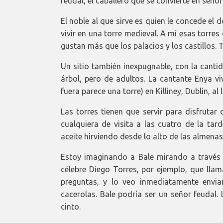
feudal, el caballero que se convierte en señor
El noble al que sirve es quien le concede el d
vivir en una torre medieval. A mí esas torr
gustan más que los palacios y los castillos. T
Un sitio también inexpugnable, con la canti
árbol, pero de adultos. La cantante Enya vi
fuera parece una torre) en Killiney, Dublín, 
Las torres tienen que servir para disfrutar
cualquiera de visita a las cuatro de la tar
aceite hirviendo desde lo alto de las almenas
Estoy imaginando a Bale mirando a través de
célebre Diego Torres, por ejemplo, que llam
preguntas, y lo veo inmediatamente envia
cacerolas. Bale podría ser un señor feudal.
cinto.