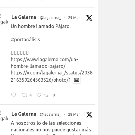
La Galerna
@lagalerna_
·
29 Mar
Un hombre llamado Pájaro.
#portanálisis
👉🏻👉🏻👉🏻
https://www.lagalerna.com/un-
hombre-llamado-pajaro/
https://x.com/lagalerna_/status/2038
216359264563526/photo/1
4
12
X
La Galerna
@lagalerna_
·
28 Mar
A nosotros lo de las selecciones
nacionales no nos puede gustar más.