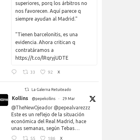
superiores, porq los árbitros no
nos favorecen. Aquí parece q
siempre ayudan al Madrid."
"Tienen barcelonitis, es una
evidencia. Ahora critican q
contratáramos a
https://t.co/lRqryjUDTE
33
92
X
La Galerna Retuiteado
Kollins
@pepekollins
·
29 Mar
@TheNewOjeador
@pepealvarezzz
Este es un reflejo de la situación
económica del Real Madrid, hace
unas semanas, según Tebas…
55
186
X