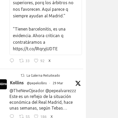
superiores, porq los árbitros no
nos favorecen. Aquí parece q
siempre ayudan al Madrid."
"Tienen barcelonitis, es una
evidencia. Ahora critican q
contratáramos a
https://t.co/lRqryjUDTE
33
92
X
La Galerna Retuiteado
Kollins
@pepekollins
·
29 Mar
@TheNewOjeador
@pepealvarezzz
Este es un reflejo de la situación
económica del Real Madrid, hace
unas semanas, según Tebas…
55
186
X