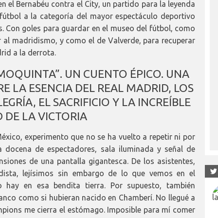
en el Bernabéu contra el City, un partido para la leyenda
fútbol a la categoría del mayor espectáculo deportivo
s. Con goles para guardar en el museo del fútbol, como
 al madridismo, y como el de Valverde, para recuperar
rid a la derrota.
MOQUINTA”. UN CUENTO ÉPICO. UNA
E LA ESENCIA DEL REAL MADRID, LOS
GRÍA, EL SACRIFICIO Y LA INCREÍBLE
D DE LA VICTORIA
México, experimento que no se ha vuelto a repetir ni por
ia docena de espectadores, sala iluminada y señal de
ensiones de una pantalla gigantesca. De los asistentes,
dista, lejísimos sin embargo de lo que vemos en el
 hay en esa bendita tierra. Por supuesto, también
anco como si hubieran nacido en Chamberí. No llegué a
ampions me cierra el estómago. Imposible para mí comer