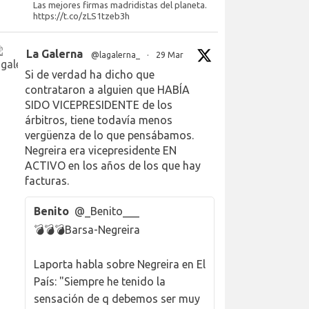
Las mejores firmas madridistas del planeta.
https://t.co/zLS1tzeb3h
La Galerna
@lagalerna_
·
29 Mar
Si de verdad ha dicho que
contrataron a alguien que HABÍA
SIDO VICEPRESIDENTE de los
árbitros, tiene todavía menos
vergüenza de lo que pensábamos.
Negreira era vicepresidente EN
ACTIVO en los años de los que hay
facturas.
Benito
@_Benito___
💣💣💣Barsa-Negreira
Laporta habla sobre Negreira en El
País: "Siempre he tenido la
sensación de q debemos ser muy