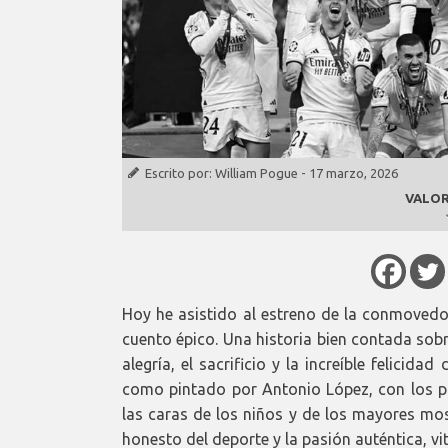
Escrito por:
William Pogue
-
17 marzo, 2026
VALOR
Hoy he asistido al estreno de la conmoved
cuento épico. Una historia bien contada sobre
alegría, el sacrificio y la increíble felicida
como pintado por Antonio López, con los pr
las caras de los niños y de los mayores most
honesto del deporte y la pasión auténtica, vit