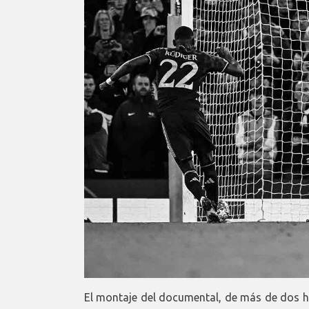
El montaje del documental, de más de dos h