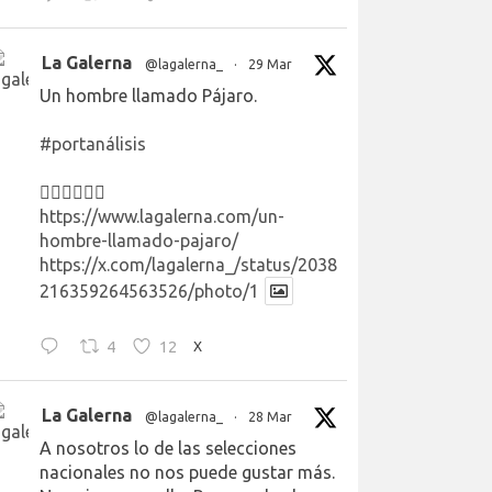
La Galerna
@lagalerna_
·
29 Mar
Un hombre llamado Pájaro.
#portanálisis
👉🏻👉🏻👉🏻
https://www.lagalerna.com/un-
hombre-llamado-pajaro/
https://x.com/lagalerna_/status/2038
216359264563526/photo/1
4
12
X
La Galerna
@lagalerna_
·
28 Mar
A nosotros lo de las selecciones
nacionales no nos puede gustar más.