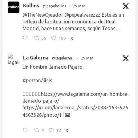
Kollins
@pepekollins
·
29 Mar
@TheNewOjeador
@pepealvarezzz
Este es un
reflejo de la situación económica del Real
Madrid, hace unas semanas, según Tebas…
55
186
X
La Galerna
@lagalerna_
·
29 Mar
Un hombre llamado Pájaro.
#portanálisis
👉🏻👉🏻👉🏻
https://www.lagalerna.com/un-hombre-
llamado-pajaro/
https://x.com/lagalerna_/status/203821635926
4563526/photo/1
4
12
X