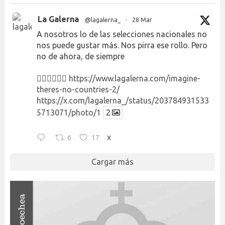
La Galerna
@lagalerna_
·
28 Mar
A nosotros lo de las selecciones nacionales no
nos puede gustar más. Nos pirra ese rollo. Pero
no de ahora, de siempre
👉🏻👉🏻👉🏻
https://www.lagalerna.com/imagine-
theres-no-countries-2/
https://x.com/lagalerna_/status/203784931533
5713071/photo/1
2
6
17
X
Cargar más