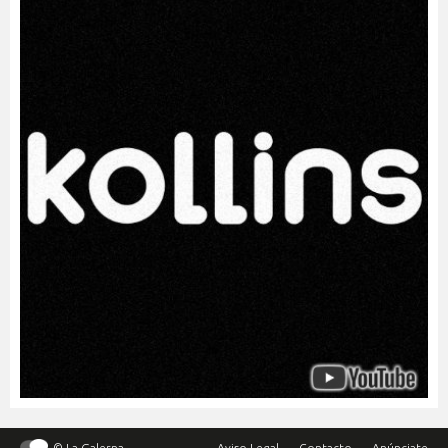
© La Galerna
Aviso Legal
Contacto
Anúnciate