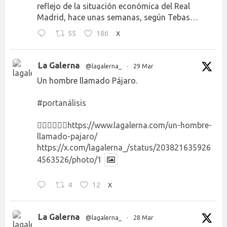
reflejo de la situación económica del Real
Madrid, hace unas semanas, según Tebas…
55
186
X
La Galerna
@lagalerna_
·
29 Mar
Un hombre llamado Pájaro.
#portanálisis
👉🏻👉🏻👉🏻
https://www.lagalerna.com/un-hombre-
llamado-pajaro/
https://x.com/lagalerna_/status/203821635926
4563526/photo/1
4
12
X
La Galerna
@lagalerna_
·
28 Mar