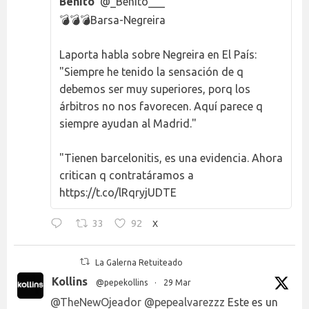
Benito
@_Benito___
💣💣💣Barsa-Negreira
Laporta habla sobre Negreira en El País:
"Siempre he tenido la sensación de q
debemos ser muy superiores, porq los
árbitros no nos favorecen. Aquí parece q
siempre ayudan al Madrid."
"Tienen barcelonitis, es una evidencia. Ahora
critican q contratáramos a
https://t.co/lRqryjUDTE
33
92
X
La Galerna Retuiteado
Kollins
@pepekollins
·
29 Mar
@TheNewOjeador
@pepealvarezzz
Este es un