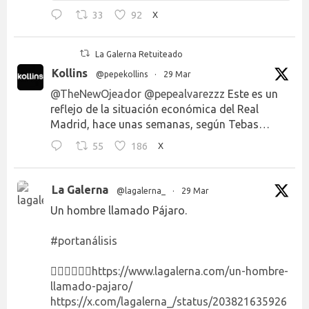
33
92
X
La Galerna Retuiteado
Kollins
@pepekollins
·
29 Mar
@TheNewOjeador
@pepealvarezzz
Este es un
reflejo de la situación económica del Real
Madrid, hace unas semanas, según Tebas…
55
186
X
La Galerna
@lagalerna_
·
29 Mar
Un hombre llamado Pájaro.
#portanálisis
👉🏻👉🏻👉🏻
https://www.lagalerna.com/un-hombre-
llamado-pajaro/
https://x.com/lagalerna_/status/203821635926