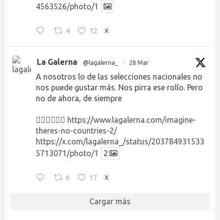
4563526/photo/1
4
12
X
La Galerna
@lagalerna_
·
28 Mar
A nosotros lo de las selecciones nacionales no
nos puede gustar más. Nos pirra ese rollo. Pero
no de ahora, de siempre
👉🏻👉🏻👉🏻
https://www.lagalerna.com/imagine-
theres-no-countries-2/
https://x.com/lagalerna_/status/203784931533
5713071/photo/1
2
6
17
X
Cargar más