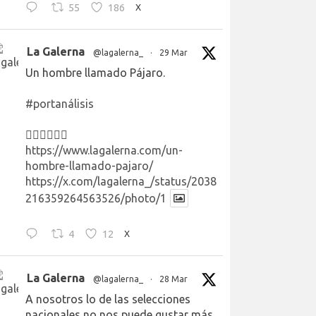
55
186
X
La Galerna
@lagalerna_
·
29 Mar
Un hombre llamado Pájaro.
#portanálisis
👉🏻👉🏻👉🏻
https://www.lagalerna.com/un-
hombre-llamado-pajaro/
https://x.com/lagalerna_/status/2038
216359264563526/photo/1
4
12
X
La Galerna
@lagalerna_
·
28 Mar
A nosotros lo de las selecciones
nacionales no nos puede gustar más.