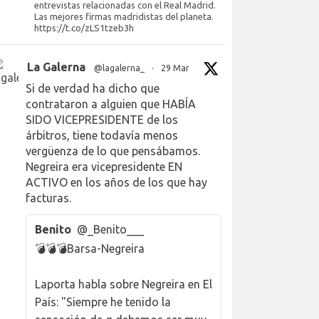
entrevistas relacionadas con el Real Madrid.
Las mejores firmas madridistas del planeta.
https://t.co/zLS1tzeb3h
La Galerna
@lagalerna_
·
29 Mar
Si de verdad ha dicho que
contrataron a alguien que HABÍA
SIDO VICEPRESIDENTE de los
árbitros, tiene todavía menos
vergüenza de lo que pensábamos.
Negreira era vicepresidente EN
ACTIVO en los años de los que hay
facturas.
Benito
@_Benito___
💣💣💣Barsa-Negreira
Laporta habla sobre Negreira en El
País: "Siempre he tenido la