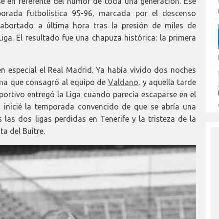
e en referente del humor de toda una generación. Ese
porada futbolística 95-96, marcada por el descenso
e abortado a última hora tras la presión de miles de
iga. El resultado fue una chapuza histórica: la primera
 en especial el Real Madrid. Ya había vivido dos noches
lona que consagró al equipo de
Valdano
, y aquella tarde
portivo entregó la Liga cuando parecía escaparse en el
s inicié la temporada convencido de que se abría una
 las dos ligas perdidas en Tenerife y la tristeza de la
a del Buitre.