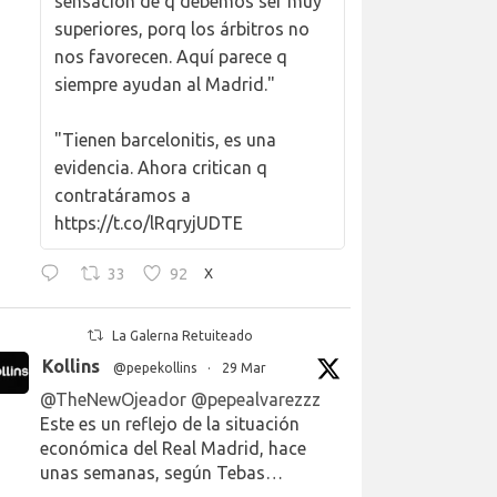
sensación de q debemos ser muy
superiores, porq los árbitros no
nos favorecen. Aquí parece q
siempre ayudan al Madrid."
"Tienen barcelonitis, es una
evidencia. Ahora critican q
contratáramos a
https://t.co/lRqryjUDTE
33
92
X
La Galerna Retuiteado
Kollins
@pepekollins
·
29 Mar
@TheNewOjeador
@pepealvarezzz
Este es un reflejo de la situación
económica del Real Madrid, hace
unas semanas, según Tebas…