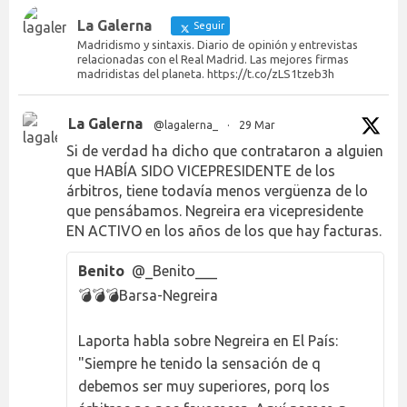
La Galerna
Seguir
Madridismo y sintaxis. Diario de opinión y entrevistas
relacionadas con el Real Madrid. Las mejores firmas
madridistas del planeta. https://t.co/zLS1tzeb3h
La Galerna
@lagalerna_
·
29 Mar
Si de verdad ha dicho que contrataron a alguien
que HABÍA SIDO VICEPRESIDENTE de los
árbitros, tiene todavía menos vergüenza de lo
que pensábamos. Negreira era vicepresidente
EN ACTIVO en los años de los que hay facturas.
Benito
@_Benito___
💣💣💣Barsa-Negreira
Laporta habla sobre Negreira en El País:
"Siempre he tenido la sensación de q
debemos ser muy superiores, porq los