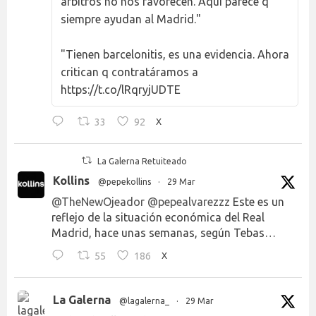
árbitros no nos favorecen. Aquí parece q
siempre ayudan al Madrid."
"Tienen barcelonitis, es una evidencia. Ahora
critican q contratáramos a
https://t.co/lRqryjUDTE
33
92
X
La Galerna Retuiteado
Kollins
@pepekollins
·
29 Mar
@TheNewOjeador
@pepealvarezzz
Este es un
reflejo de la situación económica del Real
Madrid, hace unas semanas, según Tebas…
55
186
X
La Galerna
@lagalerna_
·
29 Mar