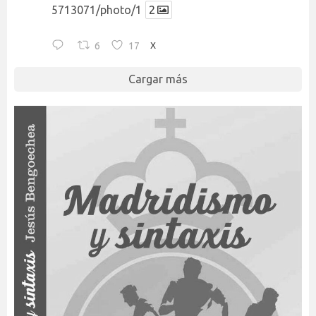
5713071/photo/1
2
6
17
X
Cargar más