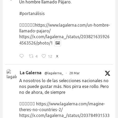
Un hombre llamado Pájaro.
#portanálisis
👉🏻👉🏻👉🏻
https://www.lagalerna.com/un-hombre-
llamado-pajaro/
https://x.com/lagalerna_/status/203821635926
4563526/photo/1
4
12
X
La Galerna
@lagalerna_
·
28 Mar
A nosotros lo de las selecciones nacionales no
nos puede gustar más. Nos pirra ese rollo. Pero
no de ahora, de siempre
👉🏻👉🏻👉🏻
https://www.lagalerna.com/imagine-
theres-no-countries-2/
https://x.com/lagalerna_/status/203784931533