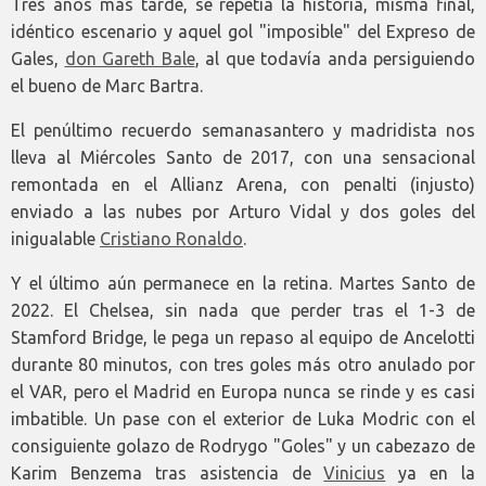
Tres años más tarde, se repetía la historia, misma final,
idéntico escenario y aquel gol "imposible" del Expreso de
Gales,
don Gareth Bale
, al que todavía anda persiguiendo
el bueno de Marc Bartra.
El penúltimo recuerdo semanasantero y madridista nos
lleva al Miércoles Santo de 2017, con una sensacional
remontada en el Allianz Arena, con penalti (injusto)
enviado a las nubes por Arturo Vidal y dos goles del
inigualable
Cristiano Ronaldo
.
Y el último aún permanece en la retina. Martes Santo de
2022. El Chelsea, sin nada que perder tras el 1-3 de
Stamford Bridge, le pega un repaso al equipo de Ancelotti
durante 80 minutos, con tres goles más otro anulado por
el VAR, pero el Madrid en Europa nunca se rinde y es casi
imbatible. Un pase con el exterior de Luka Modric con el
consiguiente golazo de Rodrygo "Goles" y un cabezazo de
Karim Benzema tras asistencia de
Vinicius
ya en la