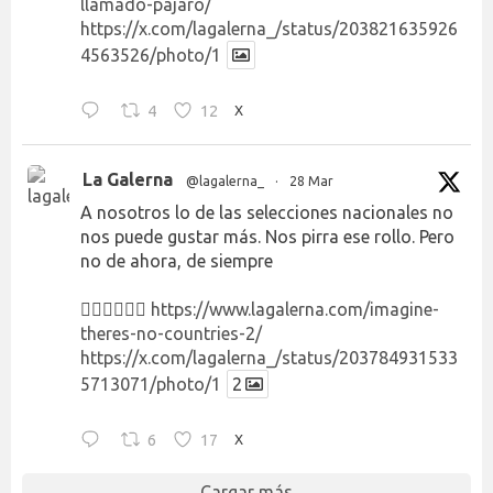
llamado-pajaro/
https://x.com/lagalerna_/status/203821635926
4563526/photo/1
4
12
X
La Galerna
@lagalerna_
·
28 Mar
A nosotros lo de las selecciones nacionales no
nos puede gustar más. Nos pirra ese rollo. Pero
no de ahora, de siempre
👉🏻👉🏻👉🏻
https://www.lagalerna.com/imagine-
theres-no-countries-2/
https://x.com/lagalerna_/status/203784931533
5713071/photo/1
2
6
17
X
Cargar más