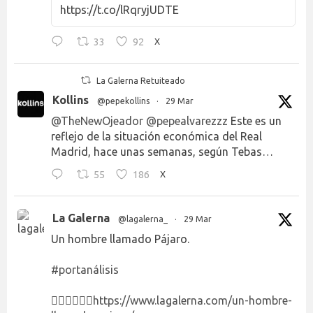
https://t.co/lRqryjUDTE
33
92
X
La Galerna Retuiteado
Kollins
@pepekollins
·
29 Mar
@TheNewOjeador
@pepealvarezzz
Este es un
reflejo de la situación económica del Real
Madrid, hace unas semanas, según Tebas…
55
186
X
La Galerna
@lagalerna_
·
29 Mar
Un hombre llamado Pájaro.
#portanálisis
👉🏻👉🏻👉🏻
https://www.lagalerna.com/un-hombre-