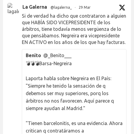
La Galerna
@lagalerna_
·
29 Mar
Si de verdad ha dicho que contrataron a alguien
que HABÍA SIDO VICEPRESIDENTE de los
árbitros, tiene todavía menos vergüenza de lo
que pensábamos. Negreira era vicepresidente
EN ACTIVO en los años de los que hay facturas.
Benito
@_Benito___
💣💣💣Barsa-Negreira
Laporta habla sobre Negreira en El País:
"Siempre he tenido la sensación de q
debemos ser muy superiores, porq los
árbitros no nos favorecen. Aquí parece q
siempre ayudan al Madrid."
"Tienen barcelonitis, es una evidencia. Ahora
critican q contratáramos a