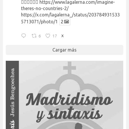
👉🏻👉🏻👉🏻
https://www.lagalerna.com/imagine-
theres-no-countries-2/
https://x.com/lagalerna_/status/203784931533
5713071/photo/1
2
6
17
X
Cargar más