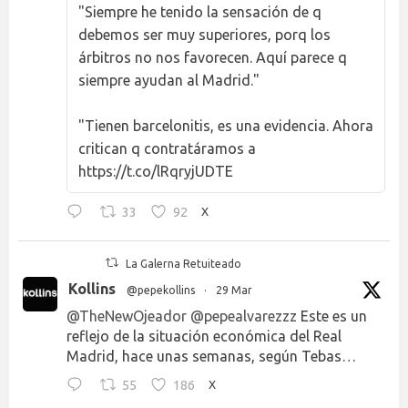
"Siempre he tenido la sensación de q
debemos ser muy superiores, porq los
árbitros no nos favorecen. Aquí parece q
siempre ayudan al Madrid."
"Tienen barcelonitis, es una evidencia. Ahora
critican q contratáramos a
https://t.co/lRqryjUDTE
33
92
X
La Galerna Retuiteado
Kollins
@pepekollins
·
29 Mar
@TheNewOjeador
@pepealvarezzz
Este es un
reflejo de la situación económica del Real
Madrid, hace unas semanas, según Tebas…
55
186
X