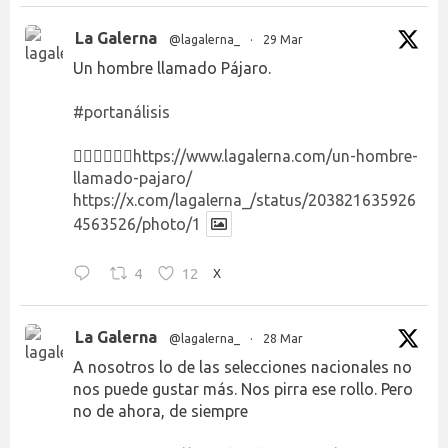
La Galerna
@lagalerna_
·
29 Mar
Un hombre llamado Pájaro.
#portanálisis
👉🏻👉🏻👉🏻
https://www.lagalerna.com/un-hombre-
llamado-pajaro/
https://x.com/lagalerna_/status/203821635926
4563526/photo/1
4
12
X
La Galerna
@lagalerna_
·
28 Mar
A nosotros lo de las selecciones nacionales no
nos puede gustar más. Nos pirra ese rollo. Pero
no de ahora, de siempre