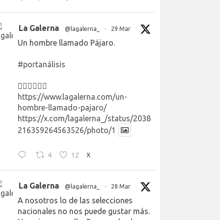
La Galerna
@lagalerna_
·
29 Mar
Un hombre llamado Pájaro.
#portanálisis
👉🏻👉🏻👉🏻
https://www.lagalerna.com/un-
hombre-llamado-pajaro/
https://x.com/lagalerna_/status/2038
216359264563526/photo/1
4
12
X
La Galerna
@lagalerna_
·
28 Mar
A nosotros lo de las selecciones
nacionales no nos puede gustar más.