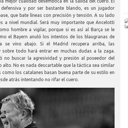
ya mejor cualidad desemboca en la salida del cuero. El
 defensiva y por ser bastante blando, es un jugador
pase, que bate líneas con precisión y tensión. A su lado
es a nivel mundial. Será muy importante que Ancelotti
mo hombre a vigilar, porque si es así al Barça se le
o el Bayern anuló los intentos de los blaugranas de
a se vino abajo. Si el Madrid recupera arriba, las
 y sobre todo hará entrar en muchas dudas a la zaga.
ó no buscar la agresividad y presión al poseedor del
 alto. No es nada descartable que la táctica sea similar
 como los catalanes basan buena parte de su estilo en
sde atrás intentando no rifar el cuero.