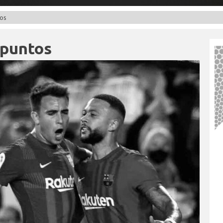
tos
 puntos