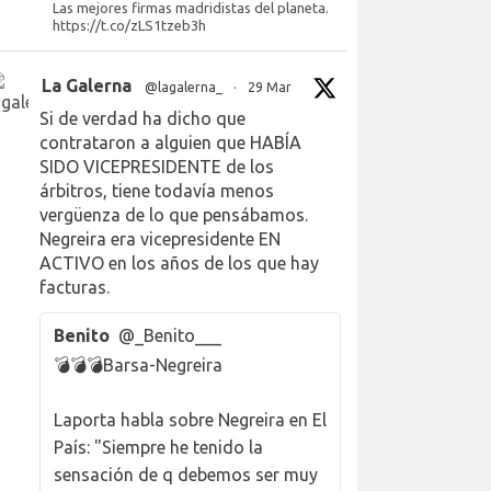
Las mejores firmas madridistas del planeta.
https://t.co/zLS1tzeb3h
La Galerna
@lagalerna_
·
29 Mar
Si de verdad ha dicho que
contrataron a alguien que HABÍA
SIDO VICEPRESIDENTE de los
árbitros, tiene todavía menos
vergüenza de lo que pensábamos.
Negreira era vicepresidente EN
ACTIVO en los años de los que hay
facturas.
Benito
@_Benito___
💣💣💣Barsa-Negreira
Laporta habla sobre Negreira en El
País: "Siempre he tenido la
sensación de q debemos ser muy