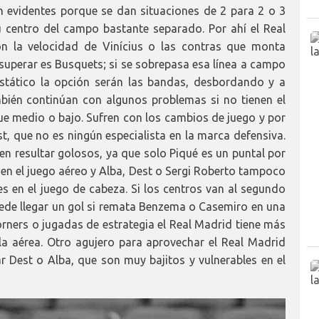
on evidentes porque se dan situaciones de 2 para 2 o 3
 su centro del campo bastante separado. Por ahí el Real
on la velocidad de Vinícius o las contras que monta
superar es Busquets; si se sobrepasa esa línea a campo
estático la opción serán las bandas, desbordando y a
bién continúan con algunos problemas si no tienen el
ue medio o bajo. Sufren con los cambios de juego y por
t, que no es ningún especialista en la marca defensiva.
den resultar golosos, ya que solo Piqué es un puntal por
ar en el juego aéreo y Alba, Dest o Sergi Roberto tampoco
 en el juego de cabeza. Si los centros van al segundo
uede llegar un gol si remata Benzema o Casemiro en una
órners o jugadas de estrategia el Real Madrid tiene más
a aérea. Otro agujero para aprovechar el Real Madrid
rar Dest o Alba, que son muy bajitos y vulnerables en el