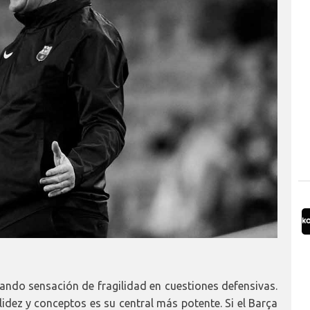
 dando sensación de fragilidad en cuestiones defensivas.
idez y conceptos es su central más potente. Si el Barça