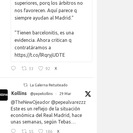
superiores, porq los árbitros no
nos favorecen. Aquí parece q
siempre ayudan al Madrid."
"Tienen barcelonitis, es una
evidencia. Ahora critican q
contratáramos a
https://t.co/lRqryjUDTE
33
92
X
La Galerna Retuiteado
Kollins
@pepekollins
·
29 Mar
@TheNewOjeador
@pepealvarezzz
Este es un reflejo de la situación
económica del Real Madrid, hace
unas semanas, según Tebas…
55
186
X