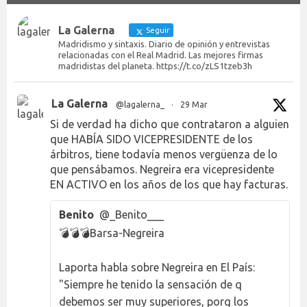
La Galerna
Seguir
Madridismo y sintaxis. Diario de opinión y entrevistas
relacionadas con el Real Madrid. Las mejores firmas
madridistas del planeta. https://t.co/zLS1tzeb3h
La Galerna
@lagalerna_
·
29 Mar
Si de verdad ha dicho que contrataron a alguien
que HABÍA SIDO VICEPRESIDENTE de los
árbitros, tiene todavía menos vergüenza de lo
que pensábamos. Negreira era vicepresidente
EN ACTIVO en los años de los que hay facturas.
Benito
@_Benito___
💣💣💣Barsa-Negreira
Laporta habla sobre Negreira en El País:
"Siempre he tenido la sensación de q
debemos ser muy superiores, porq los