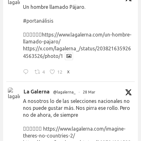
Un hombre llamado Pájaro.
#portanálisis
👉🏻👉🏻👉🏻
https://www.lagalerna.com/un-hombre-
llamado-pajaro/
https://x.com/lagalerna_/status/203821635926
4563526/photo/1
4
12
X
La Galerna
@lagalerna_
·
28 Mar
A nosotros lo de las selecciones nacionales no
nos puede gustar más. Nos pirra ese rollo. Pero
no de ahora, de siempre
👉🏻👉🏻👉🏻
https://www.lagalerna.com/imagine-
theres-no-countries-2/