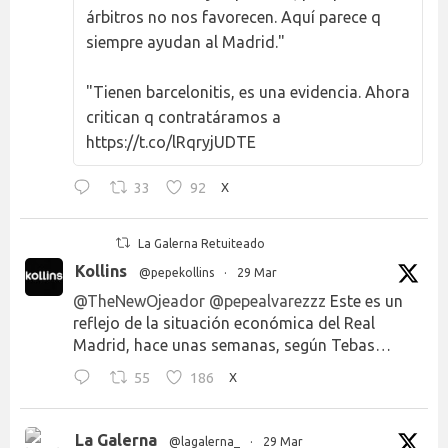
árbitros no nos favorecen. Aquí parece q
siempre ayudan al Madrid."
"Tienen barcelonitis, es una evidencia. Ahora
critican q contratáramos a
https://t.co/lRqryjUDTE
33
92
X
La Galerna Retuiteado
Kollins
@pepekollins
·
29 Mar
@TheNewOjeador
@pepealvarezzz
Este es un
reflejo de la situación económica del Real
Madrid, hace unas semanas, según Tebas…
55
186
X
La Galerna
@lagalerna_
·
29 Mar