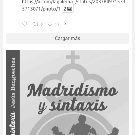
https://x.com/lagalerna_/status/203784931533
5713071/photo/1
2
6
17
X
Cargar más