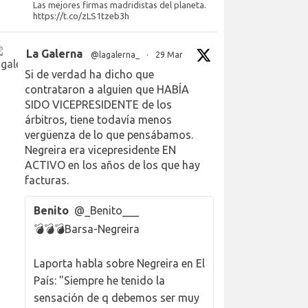
Las mejores firmas madridistas del planeta.
https://t.co/zLS1tzeb3h
La Galerna
@lagalerna_
·
29 Mar
Si de verdad ha dicho que
contrataron a alguien que HABÍA
SIDO VICEPRESIDENTE de los
árbitros, tiene todavía menos
vergüenza de lo que pensábamos.
Negreira era vicepresidente EN
ACTIVO en los años de los que hay
facturas.
Benito
@_Benito___
💣💣💣Barsa-Negreira
Laporta habla sobre Negreira en El
País: "Siempre he tenido la
sensación de q debemos ser muy