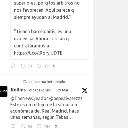
superiores, porq los árbitros no
nos favorecen. Aquí parece q
siempre ayudan al Madrid."
"Tienen barcelonitis, es una
evidencia. Ahora critican q
contratáramos a
https://t.co/lRqryjUDTE
33
92
X
La Galerna Retuiteado
Kollins
@pepekollins
·
29 Mar
@TheNewOjeador
@pepealvarezzz
Este es un reflejo de la situación
económica del Real Madrid, hace
unas semanas, según Tebas…
55
186
X