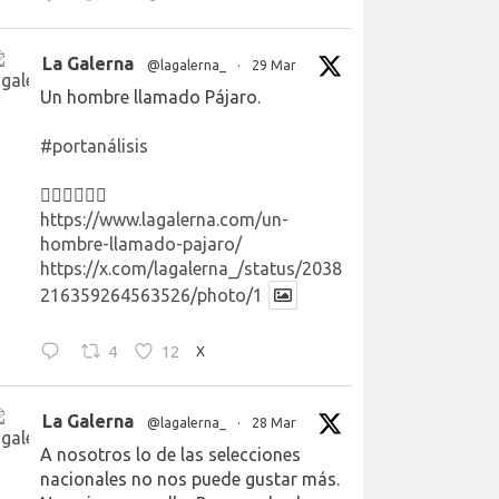
La Galerna
@lagalerna_
·
29 Mar
Un hombre llamado Pájaro.
#portanálisis
👉🏻👉🏻👉🏻
https://www.lagalerna.com/un-
hombre-llamado-pajaro/
https://x.com/lagalerna_/status/2038
216359264563526/photo/1
4
12
X
La Galerna
@lagalerna_
·
28 Mar
A nosotros lo de las selecciones
nacionales no nos puede gustar más.