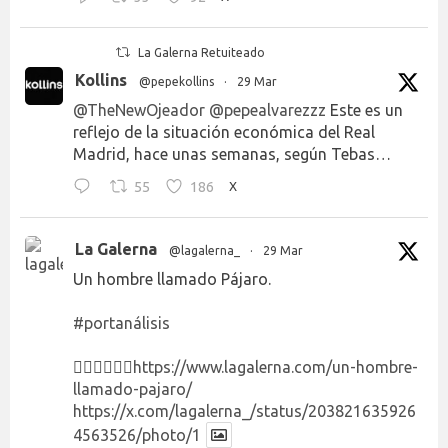
La Galerna Retuiteado
Kollins
@pepekollins
·
29 Mar
@TheNewOjeador
@pepealvarezzz
Este es un
reflejo de la situación económica del Real
Madrid, hace unas semanas, según Tebas…
55
186
X
La Galerna
@lagalerna_
·
29 Mar
Un hombre llamado Pájaro.
#portanálisis
👉🏻👉🏻👉🏻
https://www.lagalerna.com/un-hombre-
llamado-pajaro/
https://x.com/lagalerna_/status/203821635926
4563526/photo/1