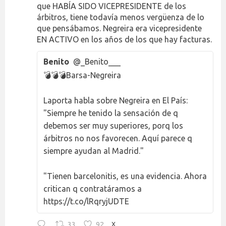
que HABÍA SIDO VICEPRESIDENTE de los
árbitros, tiene todavía menos vergüenza de lo
que pensábamos. Negreira era vicepresidente
EN ACTIVO en los años de los que hay facturas.
Benito
@_Benito___
💣💣💣Barsa-Negreira
Laporta habla sobre Negreira en El País:
"Siempre he tenido la sensación de q
debemos ser muy superiores, porq los
árbitros no nos favorecen. Aquí parece q
siempre ayudan al Madrid."
"Tienen barcelonitis, es una evidencia. Ahora
critican q contratáramos a
https://t.co/lRqryjUDTE
33
92
X