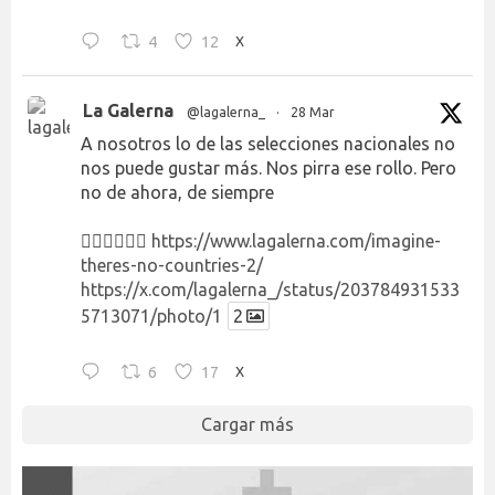
4
12
X
La Galerna
@lagalerna_
·
28 Mar
A nosotros lo de las selecciones nacionales no
nos puede gustar más. Nos pirra ese rollo. Pero
no de ahora, de siempre
👉🏻👉🏻👉🏻
https://www.lagalerna.com/imagine-
theres-no-countries-2/
https://x.com/lagalerna_/status/203784931533
5713071/photo/1
2
6
17
X
Cargar más