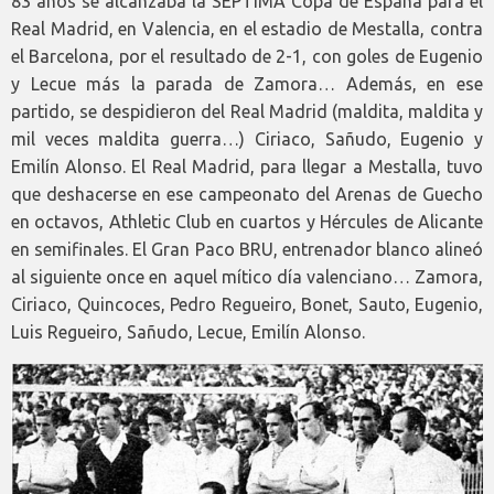
83 años se alcanzaba la SÉPTIMA Copa de España para el
Real Madrid, en Valencia, en el estadio de Mestalla, contra
el Barcelona, por el resultado de 2-1, con goles de Eugenio
y Lecue más la parada de Zamora… Además, en ese
partido, se despidieron del Real Madrid (maldita, maldita y
mil veces maldita guerra…) Ciriaco, Sañudo, Eugenio y
Emilín Alonso. El Real Madrid, para llegar a Mestalla, tuvo
que deshacerse en ese campeonato del Arenas de Guecho
en octavos, Athletic Club en cuartos y Hércules de Alicante
en semifinales. El Gran Paco BRU, entrenador blanco alineó
al siguiente once en aquel mítico día valenciano… Zamora,
Ciriaco, Quincoces, Pedro Regueiro, Bonet, Sauto, Eugenio,
Luis Regueiro, Sañudo, Lecue, Emilín Alonso.