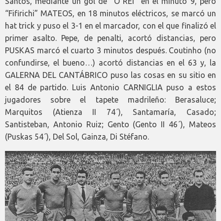
Santos, mediante un gol de “O REI” en el minuto 9, pero
“Fifirichi” MATEOS, en 18 minutos eléctricos, se marcó un
hat trick y puso el 3-1 en el marcador, con el que finalizó el
primer asalto. Pepe, de penalti, acortó distancias, pero
PUSKAS marcó el cuarto 3 minutos después. Coutinho (no
confundirse, el bueno…) acortó distancias en el 63 y, la
GALERNA DEL CANTÁBRICO puso las cosas en su sitio en
el 84 de partido. Luis Antonio CARNIGLIA puso a estos
jugadores sobre el tapete madrileño: Berasaluce;
Marquitos (Atienza II 74´), Santamaría, Casado;
Santisteban, Antonio Ruiz; Gento (Gento II 46´), Mateos
(Puskas 54´), Del Sol, Gainza, Di Stéfano.