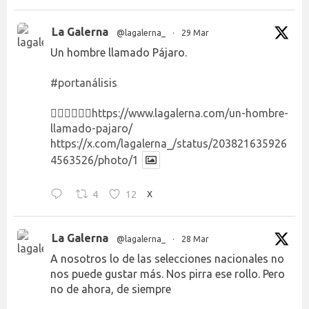
La Galerna
@lagalerna_
·
29 Mar
Un hombre llamado Pájaro.
#portanálisis
👉🏻👉🏻👉🏻
https://www.lagalerna.com/un-hombre-
llamado-pajaro/
https://x.com/lagalerna_/status/203821635926
4563526/photo/1
4
12
X
La Galerna
@lagalerna_
·
28 Mar
A nosotros lo de las selecciones nacionales no
nos puede gustar más. Nos pirra ese rollo. Pero
no de ahora, de siempre