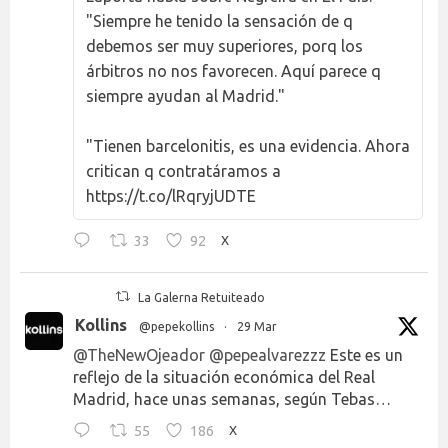
"Siempre he tenido la sensación de q
debemos ser muy superiores, porq los
árbitros no nos favorecen. Aquí parece q
siempre ayudan al Madrid."
"Tienen barcelonitis, es una evidencia. Ahora
critican q contratáramos a
https://t.co/lRqryjUDTE
33
92
X
La Galerna Retuiteado
Kollins
@pepekollins
·
29 Mar
@TheNewOjeador
@pepealvarezzz
Este es un
reflejo de la situación económica del Real
Madrid, hace unas semanas, según Tebas…
55
186
X