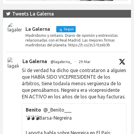
Tweets La Galerna
La Galerna
Seguir
Madridismo y sintaxis. Diario de opinión y entrevistas
relacionadas con el Real Madrid. Las mejores firmas
madridistas del planeta. https://t.co/zLS1tzeb3h
La Galerna
@lagalerna_
·
29 Mar
Si de verdad ha dicho que contrataron a alguien
que HABÍA SIDO VICEPRESIDENTE de los
árbitros, tiene todavía menos vergüenza de lo
que pensábamos. Negreira era vicepresidente
EN ACTIVO en los años de los que hay facturas.
Benito
@_Benito___
💣💣💣Barsa-Negreira
Laporta habla sobre Negreira en El País: