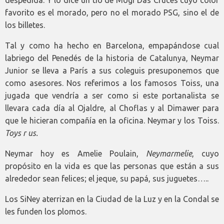
despedida. Y lo dice un tío de Mogi Das Cruces cuyo color
favorito es el morado, pero no el morado PSG, sino el de
los billetes.
Tal y como ha hecho en Barcelona, empapándose cual
labriego del Penedés de la historia de Catalunya, Neymar
Junior se lleva a París a sus coleguis presuponemos que
como asesores. Nos referimos a los famosos Toiss, una
jugada que vendría a ser como si este portanalista se
llevara cada día al Ojaldre, al Choflas y al Dimawer para
que le hicieran compañía en la oficina. Neymar y los Toiss.
Toys r us.
Neymar hoy es Amelie Poulain,
Neymarmelie
, cuyo
propósito en la vida es que las personas que están a sus
alrededor sean felices; el jeque, su papá, sus juguetes…..
Los SiNey aterrizan en la Ciudad de la Luz y en la Condal se
les funden los plomos.