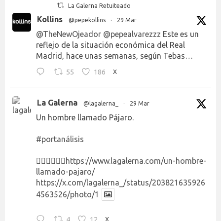
La Galerna Retuiteado
Kollins
@pepekollins
·
29 Mar
@TheNewOjeador
@pepealvarezzz
Este es un
reflejo de la situación económica del Real
Madrid, hace unas semanas, según Tebas…
55
186
X
La Galerna
@lagalerna_
·
29 Mar
Un hombre llamado Pájaro.
#portanálisis
👉🏻👉🏻👉🏻
https://www.lagalerna.com/un-hombre-
llamado-pajaro/
https://x.com/lagalerna_/status/203821635926
4563526/photo/1
4
12
X