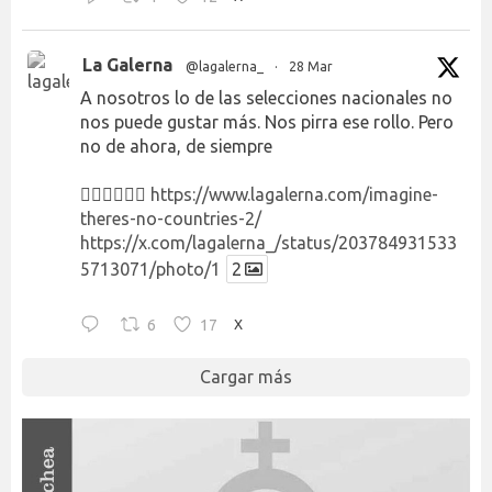
La Galerna
@lagalerna_
·
28 Mar
A nosotros lo de las selecciones nacionales no
nos puede gustar más. Nos pirra ese rollo. Pero
no de ahora, de siempre
👉🏻👉🏻👉🏻
https://www.lagalerna.com/imagine-
theres-no-countries-2/
https://x.com/lagalerna_/status/203784931533
5713071/photo/1
2
6
17
X
Cargar más