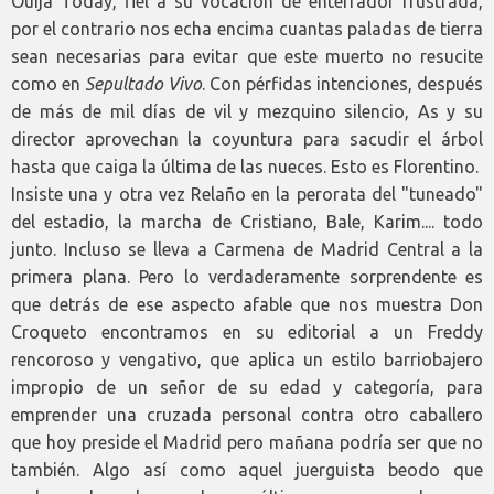
Ouija Today, fiel a su vocación de enterrador frustrada,
por el contrario nos echa encima cuantas paladas de tierra
sean necesarias para evitar que este muerto no resucite
como en
Sepultado Vivo
. Con pérfidas intenciones, después
de más de mil días de vil y mezquino silencio, As y su
director aprovechan la coyuntura para sacudir el árbol
hasta que caiga la última de las nueces. Esto es Florentino.
Insiste una y otra vez Relaño en la perorata del "tuneado"
del estadio, la marcha de Cristiano, Bale, Karim.... todo
junto. Incluso se lleva a Carmena de Madrid Central a la
primera plana. Pero lo verdaderamente sorprendente es
que detrás de ese aspecto afable que nos muestra Don
Croqueto encontramos en su editorial a un Freddy
rencoroso y vengativo, que aplica un estilo barriobajero
impropio de un señor de su edad y categoría, para
emprender una cruzada personal contra otro caballero
que hoy preside el Madrid pero mañana podría ser que no
también. Algo así como aquel juerguista beodo que