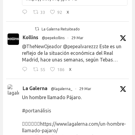
33
92
X
La Galerna Retuiteado
Kollins
@pepekollins
·
29 Mar
@TheNewOjeador
@pepealvarezzz
Este es un
reflejo de la situación económica del Real
Madrid, hace unas semanas, según Tebas…
55
186
X
La Galerna
@lagalerna_
·
29 Mar
Un hombre llamado Pájaro.
#portanálisis
👉🏻👉🏻👉🏻
https://www.lagalerna.com/un-hombre-
llamado-pajaro/