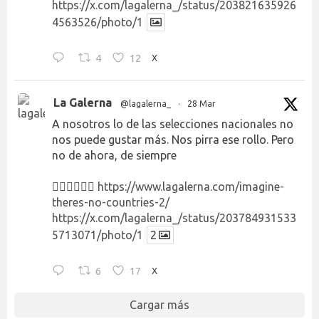
https://x.com/lagalerna_/status/203821635926
4563526/photo/1
4
12
X
La Galerna
@lagalerna_
·
28 Mar
A nosotros lo de las selecciones nacionales no
nos puede gustar más. Nos pirra ese rollo. Pero
no de ahora, de siempre
👉🏻👉🏻👉🏻
https://www.lagalerna.com/imagine-
theres-no-countries-2/
https://x.com/lagalerna_/status/203784931533
5713071/photo/1
2
6
17
X
Cargar más