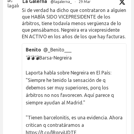
La Galerna
@lagalerna_
·
29 Mar
Si de verdad ha dicho que contrataron a alguien
que HABÍA SIDO VICEPRESIDENTE de los
árbitros, tiene todavía menos vergüenza de lo
que pensábamos. Negreira era vicepresidente
EN ACTIVO en los años de los que hay facturas.
Benito
@_Benito___
💣💣💣Barsa-Negreira
Laporta habla sobre Negreira en El País:
"Siempre he tenido la sensación de q
debemos ser muy superiores, porq los
árbitros no nos favorecen. Aquí parece q
siempre ayudan al Madrid."
"Tienen barcelonitis, es una evidencia. Ahora
critican q contratáramos a
https://t.co/lRqryjUDTE