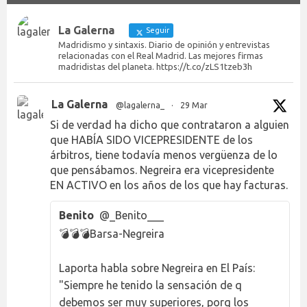
La Galerna
Seguir
Madridismo y sintaxis. Diario de opinión y entrevistas
relacionadas con el Real Madrid. Las mejores firmas
madridistas del planeta. https://t.co/zLS1tzeb3h
La Galerna
@lagalerna_
·
29 Mar
Si de verdad ha dicho que contrataron a alguien
que HABÍA SIDO VICEPRESIDENTE de los
árbitros, tiene todavía menos vergüenza de lo
que pensábamos. Negreira era vicepresidente
EN ACTIVO en los años de los que hay facturas.
Benito
@_Benito___
💣💣💣Barsa-Negreira
Laporta habla sobre Negreira en El País:
"Siempre he tenido la sensación de q
debemos ser muy superiores, porq los