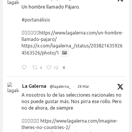
Un hombre llamado Pájaro.
#portanálisis
👉🏻👉🏻👉🏻
https://www.lagalerna.com/un-hombre-
llamado-pajaro/
https://x.com/lagalerna_/status/203821635926
4563526/photo/1
4
12
X
La Galerna
@lagalerna_
·
28 Mar
A nosotros lo de las selecciones nacionales no
nos puede gustar más. Nos pirra ese rollo. Pero
no de ahora, de siempre
👉🏻👉🏻👉🏻
https://www.lagalerna.com/imagine-
theres-no-countries-2/