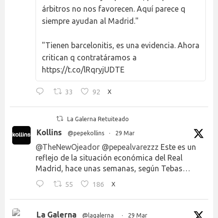
árbitros no nos favorecen. Aquí parece q
siempre ayudan al Madrid."
"Tienen barcelonitis, es una evidencia. Ahora
critican q contratáramos a
https://t.co/lRqryjUDTE
33
92
X
La Galerna Retuiteado
Kollins
@pepekollins
·
29 Mar
@TheNewOjeador
@pepealvarezzz
Este es un
reflejo de la situación económica del Real
Madrid, hace unas semanas, según Tebas…
55
186
X
La Galerna
@lagalerna_
·
29 Mar