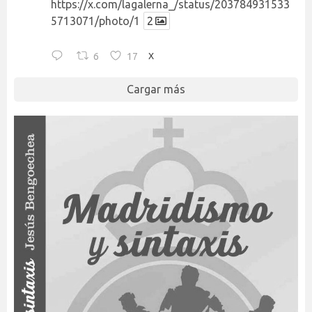
https://x.com/lagalerna_/status/203784931533
5713071/photo/1
2
6
17
X
Cargar más